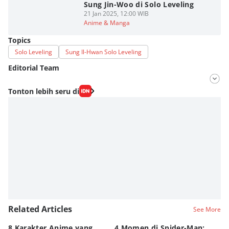
Sung Jin-Woo di Solo Leveling
21 Jan 2025, 12:00 WIB
Anime & Manga
Topics
Solo Leveling
Sung Il-Hwan Solo Leveling
Editorial Team
Editor
Tonton lebih seru di
Fahrul Razi Uni Nurullah
Editor
Agung Anggayuh Utomo Anggayuh Utomo
Related Articles
See More
8 Karakter Anime yang
4 Momen di Spider-Man:
8 