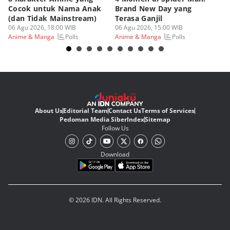
Cocok untuk Nama Anak
Brand New Day yang
y
(dan Tidak Mainstream)
Terasa Ganjil
P
06 Agu 2026, 18:00 WIB
06 Agu 2026, 15:00 WIB
06
Polls
Polls
Anime & Manga
Anime & Manga
An
About Us
Editorial Team
Contact Us
Terms of Services
Pedoman Media Siber
Index
Sitemap
Follow Us
Download
© 2026 IDN. All Rights Reserved.