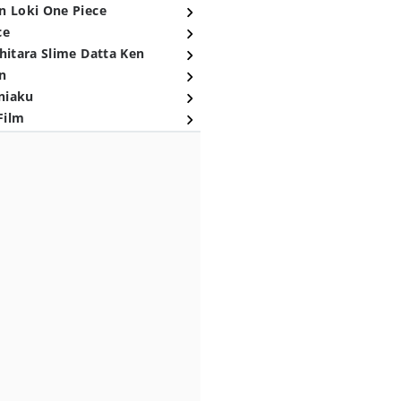
n Loki One Piece
ce
hitara Slime Datta Ken
n
niaku
Film