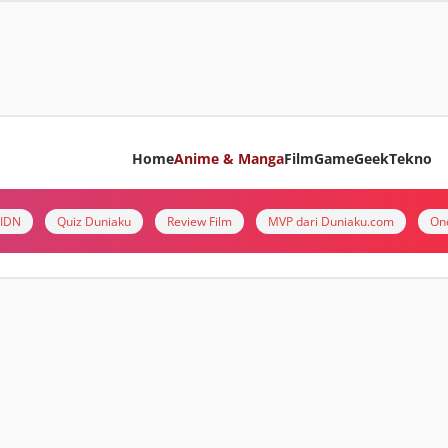
Home
Anime & Manga
Film
Game
Geek
Tekno
i IDN
Quiz Duniaku
Review Film
MVP dari Duniaku.com
On