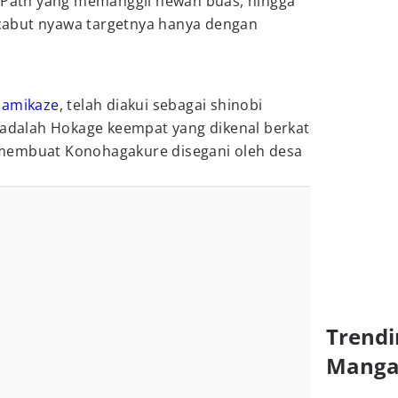
l Path yang memanggil hewan buas, hingga
abut nyawa targetnya hanya dengan
Namikaze
, telah diakui sebagai shinobi
a adalah Hokage keempat yang dikenal berkat
membuat Konohagakure disegani oleh desa
Trendi
Mang