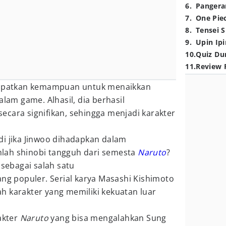
6
.
Pangera
7
.
One Pie
8
.
Tensei S
9
.
Upin Ipi
10
.
Quiz Du
11
.
Review 
ndapatkan kemampuan untuk menaikkan
alam game. Alhasil, dia berhasil
cara signifikan, sehingga menjadi karakter
di jika Jinwoo dihadapkan dalam
lah shinobi tangguh dari semesta
Naruto
?
l sebagai salah satu
ang populer. Serial karya Masashi Kishimoto
h karakter yang memiliki kekuatan luar
.
akter
Naruto
yang bisa mengalahkan Sung