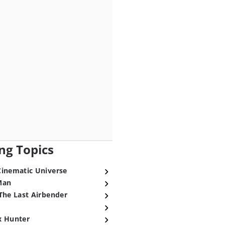
ng Topics
Cinematic Universe
Man
The Last Airbender
x Hunter