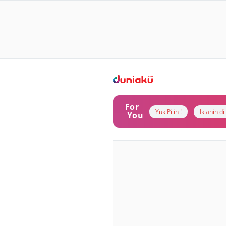
For
Yuk Pilih !
Iklanin d
You