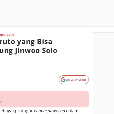
me Lain
ruto yang Bisa
ung Jinwoo Solo
Add Us on Google
sebagai protagonis
overpowered
dalam