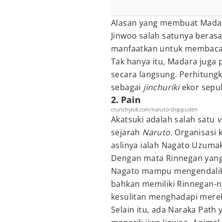
Alasan yang membuat Madar
Jinwoo salah satunya berasa
manfaatkan untuk membaca 
Tak hanya itu, Madara juga
secara langsung. Perhitung
sebagai
jinchuriki
ekor sepu
2. Pain
crunchyroll.com/naruto-shippuden
Akatsuki adalah salah satu
v
sejarah
Naruto.
Organisasi k
aslinya ialah Nagato Uzumak
Dengan mata Rinnegan yang 
Nagato mampu mengendalika
bahkan memiliki Rinnegan-ny
kesulitan menghadapi mere
Selain itu, ada Naraka Path