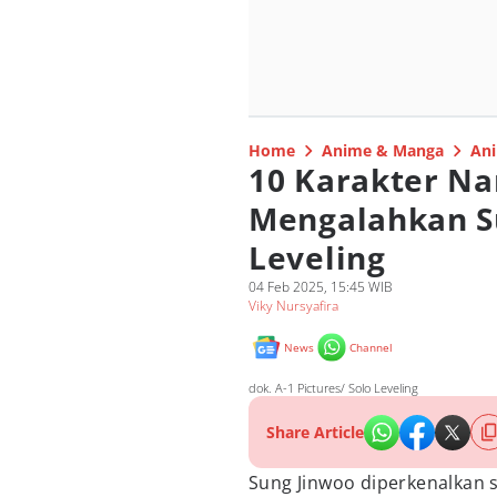
Home
Anime & Manga
Ani
10 Karakter Na
Mengalahkan S
Leveling
04 Feb 2025, 15:45 WIB
Viky Nursyafira
News
Channel
dok. A-1 Pictures/ Solo Leveling
Share Article
Sung Jinwoo diperkenalkan 