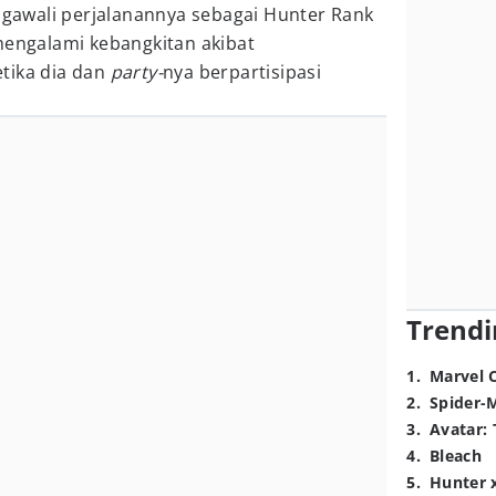
gawali perjalanannya sebagai Hunter Rank
mengalami kebangkitan akibat
etika dia dan
party-
nya berpartisipasi
Trendi
1
.
Marvel 
2
.
Spider-
3
.
Avatar: 
4
.
Bleach
5
.
Hunter 