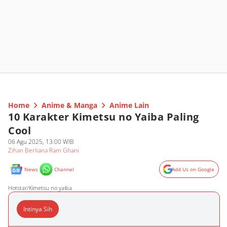
Home
Anime & Manga
Anime Lain
10 Karakter Kimetsu no Yaiba Paling
Cool
06 Agu 2025, 13:00 WIB
Zihan Berliana Ram Ghani
News
Channel
Add Us on Google
Hotstar/Kimetsu no yaiba
Intinya Sih