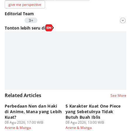
give me perspective
Editorial Team
3+
Editor
Tonton lebih seru di
Nadia Agatha Pramesthi
Editor
Zihan Berliana Ram Ghani
Editor
Eddy Rusmanto
Related Articles
See More
Perbedaan Nen dan Haki
5 Karakter Kuat One Piece
10
di Anime, Mana yang Lebih
yang Sebetulnya Tidak
Ib
Kuat?
Butuh Buah Iblis
R
08 Agu 2026, 17:00 WIB
08 Agu 2026, 13:00 WIB
08
Anime & Manga
Anime & Manga
An