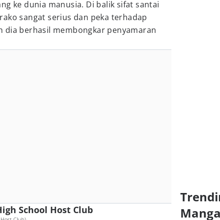
g ke dunia manusia. Di balik sifat santai
rako sangat serius dan peka terhadap
ulah dia berhasil membongkar penyamaran
Trendi
High School Host Club
Mang
 Host Club)