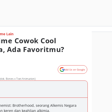
me Lain
nime Cowok Cool
a, Ada Favoritmu?
Add Us on Google
dok. Bones x Toei Animation)
lchemist: Brotherhood, seorang Alkemis Negara
 keren dan keahlian alkimia.