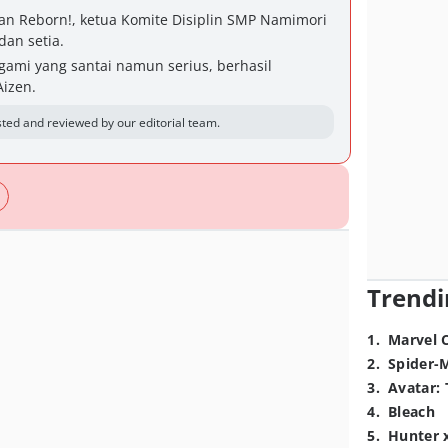
man Reborn!, ketua Komite Disiplin SMP Namimori
dan setia.
nigami yang santai namun serius, berhasil
izen.
ted and reviewed by our editorial team.
Trendi
1
.
Marvel 
2
.
Spider-
3
.
Avatar: 
4
.
Bleach
5
.
Hunter 