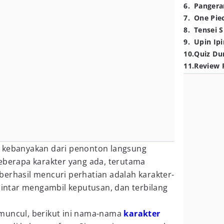
6
.
Pangera
7
.
One Pie
8
.
Tensei S
9
.
Upin Ipi
10
.
Quiz Du
11
.
Review 
i kebanyakan dari penonton langsung
beberapa karakter yang ada, terutama
berhasil mencuri perhatian adalah karakter-
 pintar mengambil keputusan, dan terbilang
muncul, berikut ini nama-nama
karakter