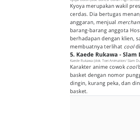
Kyoya merupakan wakil pres
cerdas. Dia bertugas menan
anggaran, menjual
merchan
barang-barang anggota Host
berhadapan dengan klien, s
membuatnya terlihat
cool
d
5. Kaede Rukawa - Slam
Kaede Rukawa (dok. Toei Animation/ Slam D
Karakter anime cowok
cool
basket dengan nomor pungg
dingin, kurang peka, dan din
basket.