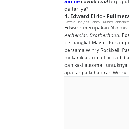
anime
cowok
cool
terpopul
daftar, ya?
1. Edward Elric - Fullme
Edward Elric (dok. Bones/ Fullmetal Alchemis
Edward merupakan Alkemis 
Alchemist: Brotherhood.
Pos
berpangkat Mayor. Penampila
bersama Winry Rockbell. Pas
mekanik automail pribadi b
dan kaki automail untuknya. J
apa tanpa kehadiran Winry 