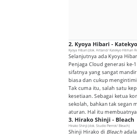
2. Kyoya Hibari - Katek
Kyoya Hibari (dok. Artland/ Katekyo Hitman R
Selanjutnya ada Kyoya Hiba
Penjaga Cloud generasi ke-1
sifatnya yang sangat mandiri
biasa dan cukup mengintimid
Tak cuma itu, salah satu ke
kesetiaan. Sebagai ketua ko
sekolah, bahkan tak segan
aturan. Hal itu membuatnya 
3. Hirako Shinji - Bleach
Hirako Shinji (dok. Studio Pierrot/ Bleach)
Shinji Hirako di
Bleach
adal