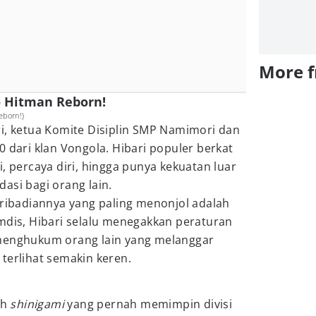
More 
yo Hitman Reborn!
eborn!)
ri, ketua Komite Disiplin SMP Namimori dan
0 dari klan Vongola. Hibari populer berkat
, percaya diri, hingga punya kekuatan luar
asi bagi orang lain.
pribadiannya yang paling menonjol adalah
mdis, Hibari selalu menegakkan peraturan
 menghukum orang lain yang melanggar
terlihat semakin keren.
ah
shinigami
yang pernah memimpin divisi