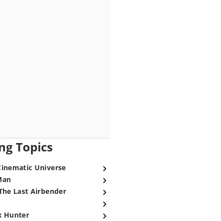
ng Topics
Cinematic Universe
Man
The Last Airbender
x Hunter