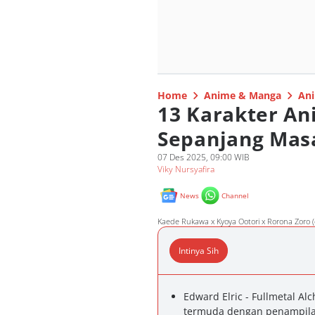
Home
Anime & Manga
Ani
13 Karakter A
Sepanjang Mas
07 Des 2025, 09:00 WIB
Viky Nursyafira
News
Channel
Kaede Rukawa x Kyoya Ootori x Rorona Zoro (
Intinya Sih
Edward Elric - Fullmetal A
termuda dengan penampilan