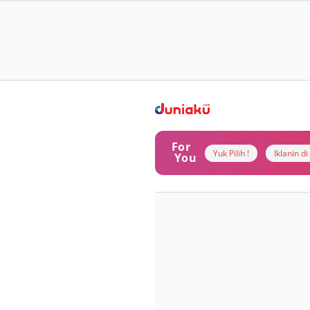
For
Yuk Pilih !
Iklanin d
You