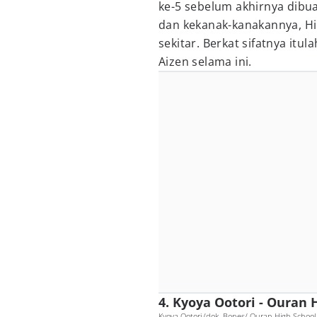
ke-5 sebelum akhirnya dibuan
dan kekanak-kanakannya, Hi
sekitar. Berkat sifatnya it
Aizen selama ini.
4. Kyoya Ootori - Ouran 
Kyoya Ootori (dok. Bones/ Ouran High School