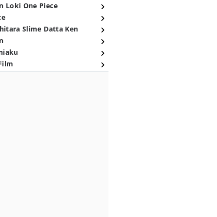
n Loki One Piece
ce
hitara Slime Datta Ken
n
niaku
Film