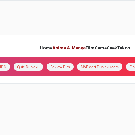
Home
Anime & Manga
Film
Game
Geek
Tekno
i IDN
Quiz Duniaku
Review Film
MVP dari Duniaku.com
On