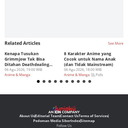
Related Articles
See More
Kenapa Tusukan
8 Karakter Anime yang
4
Grimmjow Tak Bisa
Cocok untuk Nama Anak
B
Ditahan Deathdealing
(dan Tidak Mainstream)
Te
Askin Bleach?
06 Agu 2026, 19:00 WIB
06 Agu 2026, 18:00 WIB
06
Polls
Anime & Manga
Anime & Manga
An
About Us
Editorial Team
Contact Us
Terms of Services
Pedoman Media Siber
Index
Sitemap
Follow Us