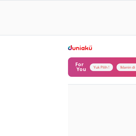
For
Yuk Pilih !
Iklanin d
You