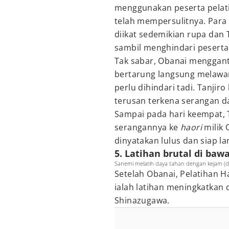
menggunakan peserta pelati
telah mempersulitnya. Para
diikat sedemikian rupa dan 
sambil menghindari peserta
Tak sabar, Obanai menggan
bertarung langsung melawan
perlu dihindari tadi. Tanjir
terusan terkena serangan da
Sampai pada hari keempat, 
serangannya ke
haori
milik 
dinyatakan lulus dan siap la
5. Latihan brutal di ba
Sanemi melatih daya tahan dengan kejam (dok
Setelah Obanai, Pelatihan Ha
ialah latihan meningkatkan
Shinazugawa.