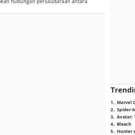
akan hubungan persaudaraan antara
Trendi
1
.
Marvel 
2
.
Spider-
3
.
Avatar: 
4
.
Bleach
5
.
Hunter 