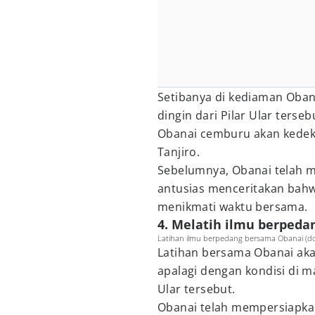
Setibanya di kediaman Oban
dingin dari Pilar Ular terse
Obanai cemburu akan kedek
Tanjiro.
Sebelumnya, Obanai telah m
antusias menceritakan bahw
menikmati waktu bersama.
4. Melatih ilmu berpeda
Latihan ilmu berpedang bersama Obanai (dok.
Latihan bersama Obanai aka
apalagi dengan kondisi di ma
Ular tersebut.
Obanai telah mempersiapkan