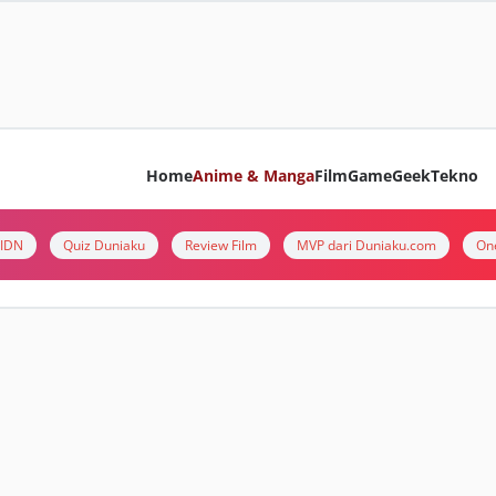
Home
Anime & Manga
Film
Game
Geek
Tekno
i IDN
Quiz Duniaku
Review Film
MVP dari Duniaku.com
On