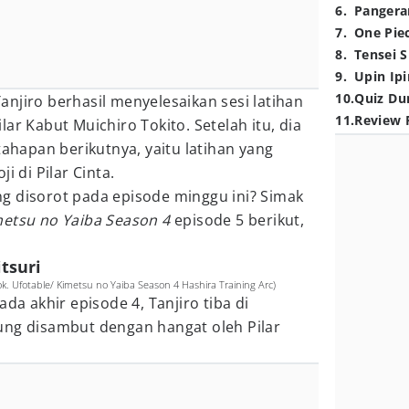
6
.
Pangera
7
.
One Pie
8
.
Tensei S
9
.
Upin Ipi
10
.
Quiz Du
njiro berhasil menyelesaikan sesi latihan
11
.
Review 
ar Kabut Muichiro Tokito. Setelah itu, dia
tahapan berikutnya, yaitu latihan yang
i di Pilar Cinta.
g disorot pada episode minggu ini? Simak
etsu no Yaiba Season 4
episode 5 berikut,
itsuri
 Ufotable/ Kimetsu no Yaiba Season 4 Hashira Training Arc)
ada akhir episode 4, Tanjiro tiba di
ung disambut dengan hangat oleh Pilar