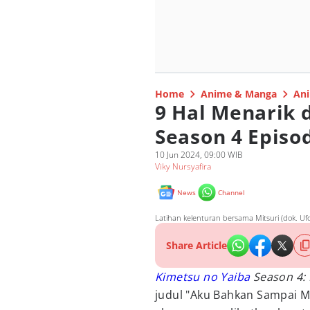
Home
Anime & Manga
Ani
9 Hal Menarik 
Season 4 Episod
10 Jun 2024, 09:00 WIB
Viky Nursyafira
News
Channel
Latihan kelenturan bersama Mitsuri (dok. Ufo
Share Article
Kimetsu no Yaiba
Season 4: 
judul "Aku Bahkan Sampai Me