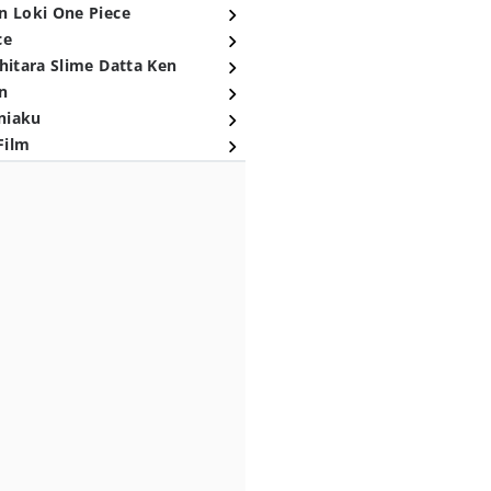
n Loki One Piece
ce
hitara Slime Datta Ken
n
niaku
Film