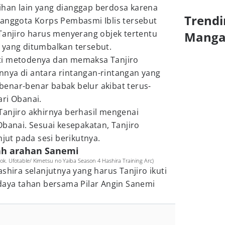
han lain yang dianggap berdosa karena
Trendi
 anggota Korps Pembasmi Iblis tersebut
Tanjiro harus menyerang objek tertentu
Mang
 yang ditumbalkan tersebut.
ti metodenya dan memaksa Tanjiro
nya di antara rintangan-rintangan yang
o benar-benar babak belur akibat terus-
ri Obanai.
Tanjiro akhirnya berhasil mengenai
Obanai. Sesuai kesepakatan, Tanjiro
njut pada sesi berikutnya.
wah arahan Sanemi
. Ufotable/ Kimetsu no Yaiba Season 4 Hashira Training Arc)
shira selanjutnya yang harus Tanjiro ikuti
 daya tahan bersama Pilar Angin Sanemi