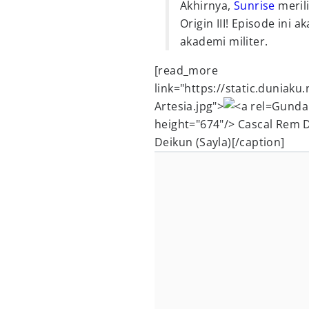
Akhirnya,
Sunrise
meril
Origin III! Episode ini
akademi militer.
[read_more
link="https://static.dunia
Artesia.jpg">
Gundam
height="674"/> Cascal Rem 
Deikun (Sayla)[/caption]