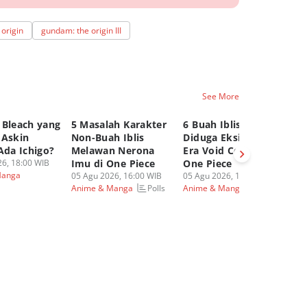
origin
gundam: the origin III
See More
 Bleach yang
5 Masalah Karakter
6 Buah Iblis yang
6
 Askin
Non-Buah Iblis
Diduga Eksis Sejak
Tr
Ada Ichigo?
Melawan Nerona
Era Void Century di
Te
6, 18:00 WIB
Imu di One Piece
One Piece
Hu
Manga
05 Agu 2026, 16:00 WIB
05 Agu 2026, 14:00 WIB
Ng
Polls
Polls
Anime & Manga
Anime & Manga
05
An