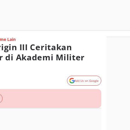
me Lain
gin III Ceritakan
 di Akademi Militer
Add Us on Google