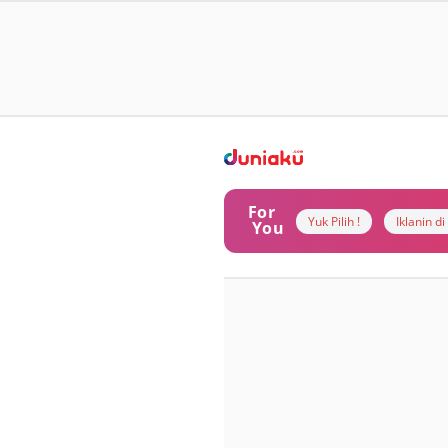
For
Yuk Pilih !
Iklanin d
You