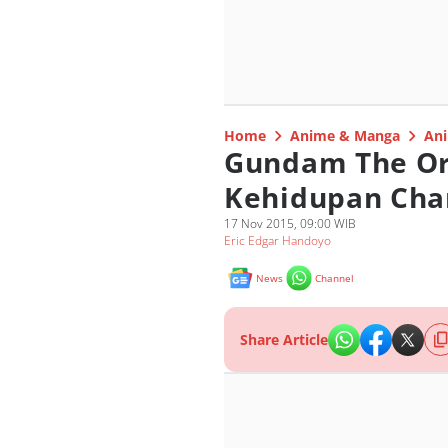
Home
Anime & Manga
Ani
Gundam The Ori
Kehidupan Char
17 Nov 2015, 09:00 WIB
Eric Edgar Handoyo
News
Channel
Share Article