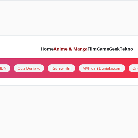
Home
Anime & Manga
Film
Game
Geek
Tekno
i IDN
Quiz Duniaku
Review Film
MVP dari Duniaku.com
On