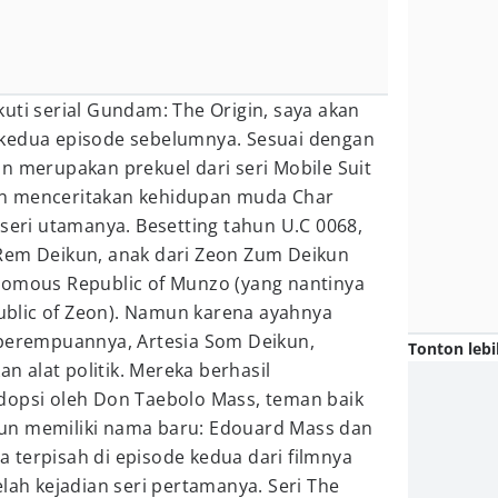
uti serial Gundam: The Origin, saya akan
 kedua episode sebelumnya. Sesuai dengan
n merupakan prekuel dari seri Mobile Suit
n menceritakan kehidupan muda Char
 seri utamanya. Besetting tahun U.C 0068,
Rem Deikun, anak dari Zeon Zum Deikun
nomous Republic of Munzo (yang nantinya
blic of Zeon). Namun karena ayahnya
 perempuannya, Artesia Som Deikun,
Tonton lebi
an alat politik. Mereka berhasil
dopsi oleh Don Taebolo Mass, teman baik
un memiliki nama baru: Edouard Mass dan
 terpisah di episode kedua dari filmnya
elah kejadian seri pertamanya. Seri The