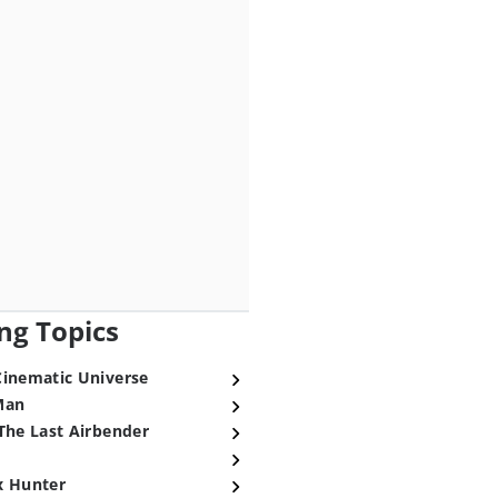
ng Topics
Cinematic Universe
Man
The Last Airbender
x Hunter