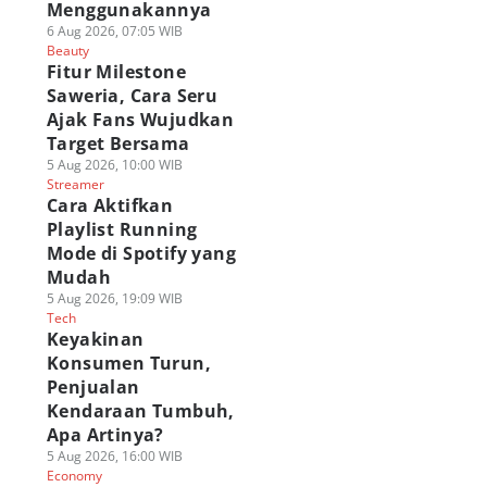
Menggunakannya
6 Aug 2026, 07:05 WIB
Beauty
Fitur Milestone
Saweria, Cara Seru
Ajak Fans Wujudkan
Target Bersama
5 Aug 2026, 10:00 WIB
Streamer
 Wujud
8 Serangan Nen Tipe
Bagaimana Urahar
Cara Aktifkan
ansformasi
Menyerang Terkuat
Lolos dari Domain
Playlist Running
rkuat di Hunter x
di Hunter x Hunter!
Askin Bleach?
Mode di Spotify yang
nter! Banyak yang
05 Agu 2026, 10:00 WIB
04 Agu 2026, 15:00 WIB
Mudah
Polls
Anime & Manga
Anime & Manga
eri!
5 Aug 2026, 19:09 WIB
 Agu 2026, 13:00 WIB
Tech
Polls
ime & Manga
Keyakinan
Konsumen Turun,
Penjualan
Kendaraan Tumbuh,
Apa Artinya?
5 Aug 2026, 16:00 WIB
Economy