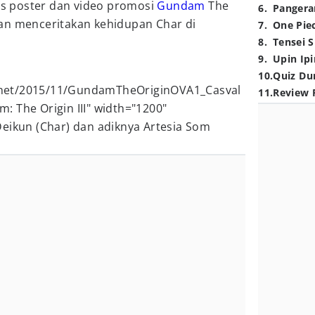
is poster dan video promosi
Gundam
The
6
.
Pangera
 akan menceritakan kehidupan Char di
7
.
One Pie
8
.
Tensei S
9
.
Upin Ipi
10
.
Quiz Du
ku.net/2015/11/GundamTheOriginOVA1_Casval
11
.
Review 
: The Origin III" width="1200"
Deikun (Char) dan adiknya Artesia Som