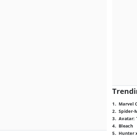
Trendi
1
.
Marvel 
2
.
Spider-
3
.
Avatar: 
4
.
Bleach
5
.
Hunter 