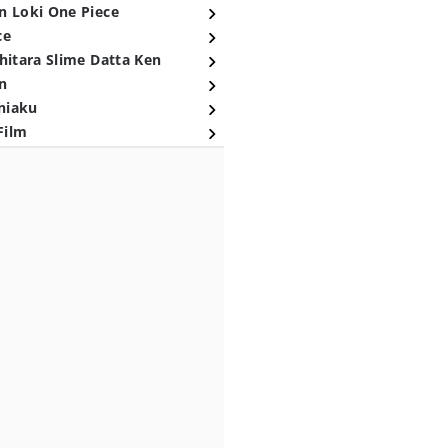
n Loki One Piece
ce
hitara Slime Datta Ken
n
niaku
Film