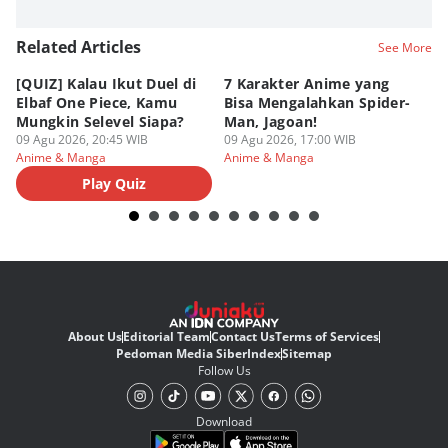
Related Articles
See More
[QUIZ] Kalau Ikut Duel di
7 Karakter Anime yang
Pe
Elbaf One Piece, Kamu
Bisa Mengalahkan Spider-
d
Mungkin Selevel Siapa?
Man, Jagoan!
A
09 Agu 2026, 20:45 WIB
09 Agu 2026, 17:00 WIB
09
Anime & Manga
Anime & Manga
An
Play Quiz
About Us
Editorial Team
Contact Us
Terms of Services
Pedoman Media Siber
Index
Sitemap
Follow Us
Download