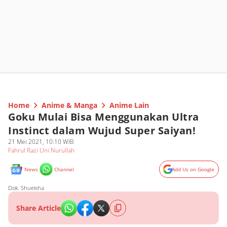
Home
Anime & Manga
Anime Lain
Goku Mulai Bisa Menggunakan Ultra
Instinct dalam Wujud Super Saiyan!
21 Mei 2021, 10:10 WIB
Fahrul Razi Uni Nurullah
News
Channel
Add Us on Google
Dok. Shueisha
Share Article