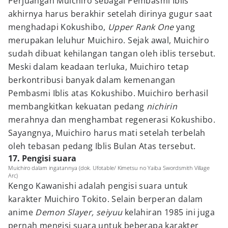
Perjuangan Muichiro sebagai Pembasmi Iblis
akhirnya harus berakhir setelah dirinya gugur saat
menghadapi Kokushibo,
Upper Rank One
yang
merupakan leluhur Muichiro. Sejak awal, Muichiro
sudah dibuat kehilangan tangan oleh iblis tersebut.
Meski dalam keadaan terluka, Muichiro tetap
berkontribusi banyak dalam kemenangan
Pembasmi Iblis atas Kokushibo. Muichiro berhasil
membangkitkan kekuatan pedang
nichirin
merahnya dan menghambat regenerasi Kokushibo.
Sayangnya, Muichiro harus mati setelah terbelah
oleh tebasan pedang Iblis Bulan Atas tersebut.
17. Pengisi suara
Muichiro dalam ingatannya (dok. Ufotable/ Kimetsu no Yaiba Swordsmith Village
Arc)
Kengo Kawanishi adalah pengisi suara untuk
karakter Muichiro Tokito. Selain berperan dalam
anime
Demon Slayer,
seiyuu
kelahiran 1985 ini juga
pernah mengisi suara untuk beberapa karakter