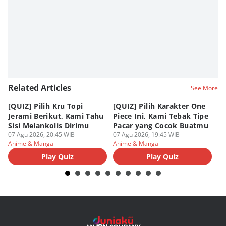
Nadia Agatha Pramesthi
Editor
Viky Nursyafira
Editor
Fahreza Murnanda
Editor
Related Articles
See More
SEO Intern Duniaku
[QUIZ] Pilih Kru Topi
[QUIZ] Pilih Karakter One
7 
Editor
Jerami Berikut, Kami Tahu
Piece Ini, Kami Tebak Tipe
Ha
Eddy Rusmanto
Sisi Melankolis Dirimu
Pacar yang Cocok Buatmu
Me
07 Agu 2026, 20:45 WIB
07 Agu 2026, 19:45 WIB
07
Anime & Manga
Anime & Manga
An
Play Quiz
Play Quiz