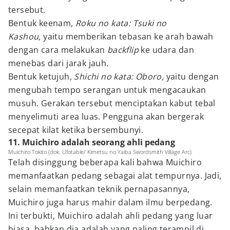
tersebut.
Bentuk keenam,
Roku no kata: Tsuki no
Kashou,
yaitu memberikan tebasan ke arah bawah
dengan cara melakukan
backflip
ke udara dan
menebas dari jarak jauh.
Bentuk ketujuh,
Shichi no kata: Oboro,
yaitu dengan
mengubah tempo serangan untuk mengacaukan
musuh. Gerakan tersebut menciptakan kabut tebal
menyelimuti area luas. Pengguna akan bergerak
secepat kilat ketika bersembunyi.
11. Muichiro adalah seorang ahli pedang
Muichiro Tokito (dok. Ufotable/ Kimetsu no Yaiba Swordsmith Village Arc)
Telah disinggung beberapa kali bahwa Muichiro
memanfaatkan pedang sebagai alat tempurnya. Jadi,
selain memanfaatkan teknik pernapasannya,
Muichiro juga harus mahir dalam ilmu berpedang.
Ini terbukti, Muichiro adalah ahli pedang yang luar
biasa, bahkan dia adalah yang paling terampil di