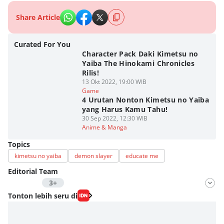
Share Article
Curated For You
Character Pack Daki Kimetsu no
Yaiba The Hinokami Chronicles
Rilis!
13 Okt 2022, 19:00 WIB
Game
4 Urutan Nonton Kimetsu no Yaiba
yang Harus Kamu Tahu!
30 Sep 2022, 12:30 WIB
Anime & Manga
Topics
kimetsu no yaiba
demon slayer
educate me
Editorial Team
3+
Editor
Tonton lebih seru di
Fahrul Razi Uni Nurullah
Editor