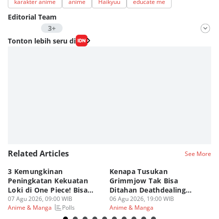
karakter anime
anime
Haikyuu
educate me
Editorial Team
3+
Editor
Tonton lebih seru di
Fahrul Razi Uni Nurullah
Editor
Nadia Agatha Pramesthi
Editor
Viky Nursyafira
Related Articles
See More
3 Kemungkinan
Kenapa Tusukan
8 
Peningkatan Kekuatan
Grimmjow Tak Bisa
C
Loki di One Piece! Bisa
Ditahan Deathdealing
(d
Lebih OP?
07 Agu 2026, 09:00 WIB
Askin Bleach?
06 Agu 2026, 19:00 WIB
06
Polls
Anime & Manga
Anime & Manga
An