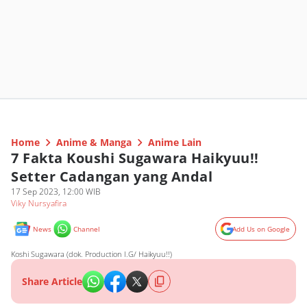
Home
Anime & Manga
Anime Lain
7 Fakta Koushi Sugawara Haikyuu!!
Setter Cadangan yang Andal
17 Sep 2023, 12:00 WIB
Viky Nursyafira
News
Channel
Add Us on Google
Koshi Sugawara (dok. Production I.G/ Haikyuu!!)
Share Article