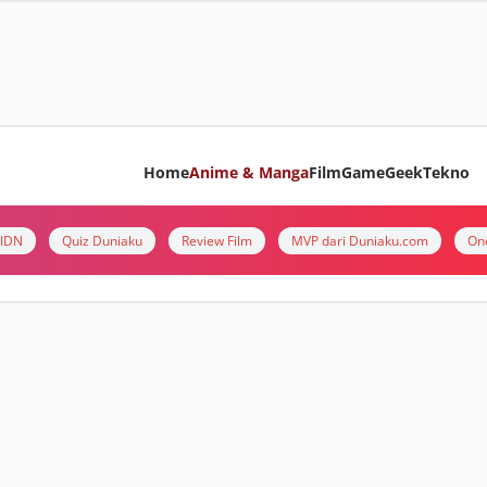
Home
Anime & Manga
Film
Game
Geek
Tekno
i IDN
Quiz Duniaku
Review Film
MVP dari Duniaku.com
On