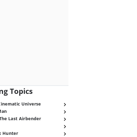
ng Topics
Cinematic Universe
Man
The Last Airbender
x Hunter