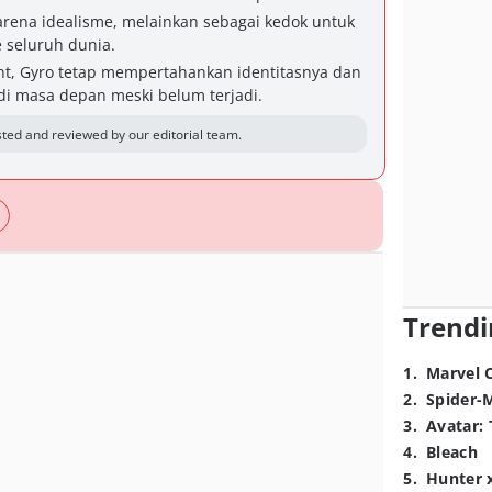
rena idealisme, melainkan sebagai kedok untuk
 seluruh dunia.
nt, Gyro tetap mempertahankan identitasnya dan
di masa depan meski belum terjadi.
ted and reviewed by our editorial team.
Trendi
1
.
Marvel 
2
.
Spider-
3
.
Avatar: 
4
.
Bleach
5
.
Hunter 