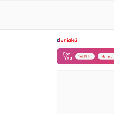
For
Yuk Pilih !
Iklanin d
You