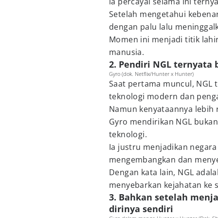
ia percayai selama ini tern
Setelah mengetahui kebena
dengan palu lalu meninggal
Momen ini menjadi titik la
manusia.
2. Pendiri NGL ternyata 
Gyro (dok. Netflix/Hunter x Hunter)
Saat pertama muncul, NGL t
teknologi modern dan penga
Namun kenyataannya lebih 
Gyro mendirikan NGL bukan 
teknologi.
Ia justru menjadikan negara
mengembangkan dan menyeb
Dengan kata lain, NGL adala
menyebarkan kejahatan ke s
3. Bahkan setelah menja
dirinya sendiri