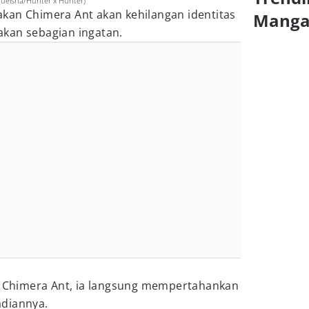
ueisha/Hunter x Hunter)
kan Chimera Ant akan kehilangan identitas
Mang
kan sebagian ingatan.
ai Chimera Ant, ia langsung mempertahankan
adiannya.