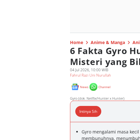
Home
Anime & Manga
Ani
6 Fakta Gyro H
Misteri yang B
04 Jul 2026, 10:00 WIB
Fahrul Razi Uni Nurullah
News
Channel
Gyro (dok. Netflix/Hunter x Hunter)
Intinya Sih
Gyro mengalami masa kecil 
membunuhnya, menumbuhka