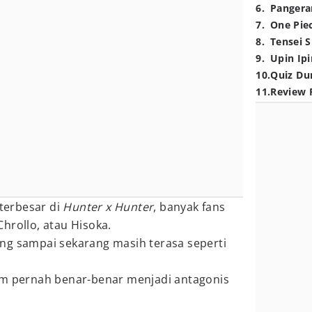
6
.
Pangera
7
.
One Pie
8
.
Tensei S
9
.
Upin Ipi
10
.
Quiz Du
11
.
Review 
terbesar di
Hunter x Hunter
, banyak fans
hrollo, atau Hisoka.
ng sampai sekarang masih terasa seperti
um pernah benar-benar menjadi antagonis