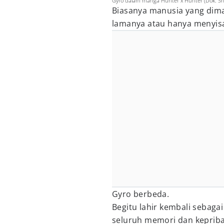
Gyro dalam manga Hunter x Hunter (Dok. Sh
Biasanya manusia yang dima
lamanya atau hanya menyisa
Gyro berbeda.
Begitu lahir kembali sebag
seluruh memori dan keprib