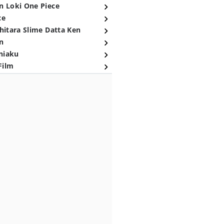
n Loki One Piece
ce
hitara Slime Datta Ken
n
niaku
Film