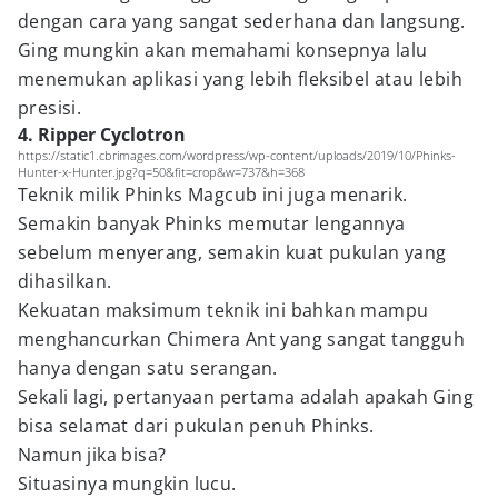
dengan cara yang sangat sederhana dan langsung.
Ging mungkin akan memahami konsepnya lalu
menemukan aplikasi yang lebih fleksibel atau lebih
presisi.
4. Ripper Cyclotron
https://static1.cbrimages.com/wordpress/wp-content/uploads/2019/10/Phinks-
Hunter-x-Hunter.jpg?q=50&fit=crop&w=737&h=368
Teknik milik Phinks Magcub ini juga menarik.
Semakin banyak Phinks memutar lengannya
sebelum menyerang, semakin kuat pukulan yang
dihasilkan.
Kekuatan maksimum teknik ini bahkan mampu
menghancurkan Chimera Ant yang sangat tangguh
hanya dengan satu serangan.
Sekali lagi, pertanyaan pertama adalah apakah Ging
bisa selamat dari pukulan penuh Phinks.
Namun jika bisa?
Situasinya mungkin lucu.