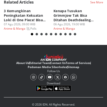
Related Articles
See More
3 Kemungkinan
Kenapa Tusukan
8 
Peningkatan Kekuatan
Grimmjow Tak Bisa
C
Loki di One Piece! Bisa
Ditahan Deathdealing
(d
Lebih OP?
07 Agu 2026, 09:00 WIB
Askin Bleach?
06 Agu 2026, 19:00 WIB
06
Polls
Anime & Manga
Anime & Manga
An
About Us
Editorial Team
Contact Us
Terms of Services
Pedoman Media Siber
Index
Sitemap
Follow Us
Download
© 2026 IDN. All Rights Reserved.