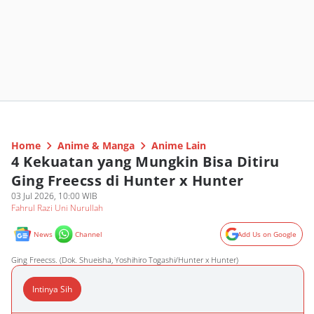
Home
Anime & Manga
Anime Lain
4 Kekuatan yang Mungkin Bisa Ditiru
Ging Freecss di Hunter x Hunter
03 Jul 2026, 10:00 WIB
Fahrul Razi Uni Nurullah
News
Channel
Add Us on Google
Ging Freecss. (Dok. Shueisha, Yoshihiro Togashi/Hunter x Hunter)
Intinya Sih