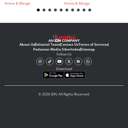
Anime & Manga
Anime & Manga
An
About Us
Editorial Team
Contact Us
Terms of Services
Pedoman Media Siber
Index
Sitemap
Follow Us
Download
© 2026 IDN. All Rights Reserved.