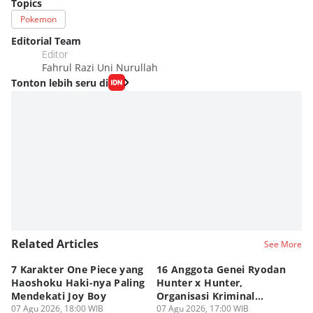
Topics
Pokemon
Editorial Team
Editor
Fahrul Razi Uni Nurullah
Tonton lebih seru di
Related Articles
See More
7 Karakter One Piece yang
16 Anggota Genei Ryodan
6
Haoshoku Haki-nya Paling
Hunter x Hunter,
Se
Mendekati Joy Boy
Organisasi Kriminal
Hu
07 Agu 2026, 18:00 WIB
Berbahaya
07 Agu 2026, 17:00 WIB
07