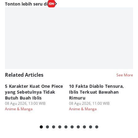
Editor
Tonton lebih seru di
Fahrul Razi Uni Nurullah
Editor
Eddy Rusmanto
Related Articles
See More
5 Karakter Kuat One Piece
10 Fakta Diablo Tensura,
Be
yang Sebetulnya Tidak
Iblis Terkuat Bawahan
An
Butuh Buah Iblis
Rimuru
Ar
08 Agu 2026, 13:00 WIB
08 Agu 2026, 11:00 WIB
08
Anime & Manga
Anime & Manga
An