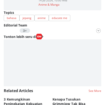
14 Jul 2024, 10:00 WIB
Anime & Manga
Topics
bahasa
jepang
anime
educate me
Editorial Team
3+
Editor
Tonton lebih seru di
Nadia Agatha Pramesthi
Editor
Viky Nursyafira
Editor
Eddy Rusmanto
Related Articles
See More
3 Kemungkinan
Kenapa Tusukan
8 
Peningkatan Kekuatan
Grimmjow Tak Bisa
C