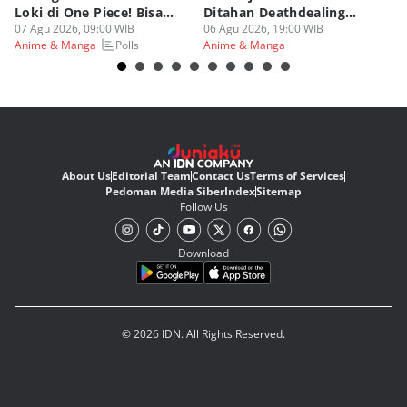
Loki di One Piece! Bisa
Ditahan Deathdealing
(d
Lebih OP?
07 Agu 2026, 09:00 WIB
Askin Bleach?
06 Agu 2026, 19:00 WIB
06
Polls
Anime & Manga
Anime & Manga
An
About Us
Editorial Team
Contact Us
Terms of Services
Pedoman Media Siber
Index
Sitemap
Follow Us
Download
© 2026 IDN. All Rights Reserved.