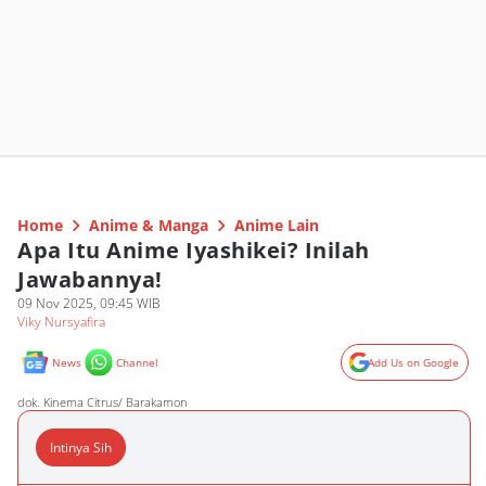
Home
Anime & Manga
Anime Lain
Apa Itu Anime Iyashikei? Inilah
Jawabannya!
09 Nov 2025, 09:45 WIB
Viky Nursyafira
News
Channel
Add Us on Google
dok. Kinema Citrus/ Barakamon
Intinya Sih