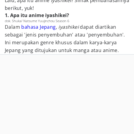
Lalu, apa itu anime
iyashikei
? Simak pembahasannya
berikut, yuk!
1. Apa itu anime iyashikei?
dok. Shuka/ Natsume Yuujinchou Season 6
Dalam
bahasa
Jepang
,
iyashikei
dapat diartikan
sebagai 'jenis penyembuhan' atau 'penyembuhan'.
Ini merupakan genre khusus dalam karya-karya
Jepang yang ditujukan untuk manga atau anime.