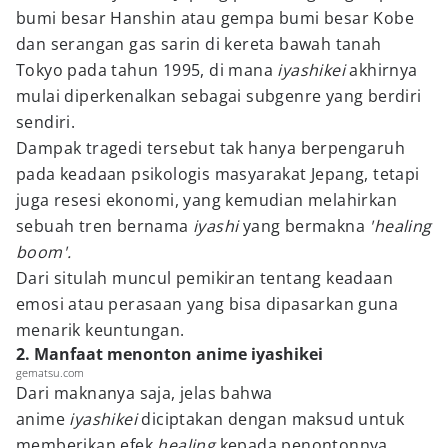
bumi besar Hanshin atau gempa bumi besar Kobe
dan serangan gas sarin di kereta bawah tanah
Tokyo pada tahun 1995, di mana
iyashikei
akhirnya
mulai diperkenalkan sebagai subgenre yang berdiri
sendiri.
Dampak tragedi tersebut tak hanya berpengaruh
pada keadaan psikologis masyarakat Jepang, tetapi
juga resesi ekonomi, yang kemudian melahirkan
sebuah tren bernama
iyashi
yang bermakna
'healing
boom'.
Dari situlah muncul pemikiran tentang keadaan
emosi atau perasaan yang bisa dipasarkan guna
menarik keuntungan.
2. Manfaat menonton anime iyashikei
gematsu.com
Dari maknanya saja, jelas bahwa
anime
iyashikei
diciptakan dengan maksud untuk
memberikan efek
healing
kepada penontonnya.