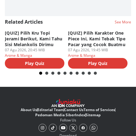
Related Articles
See More
[QUIZ] Pilih Kru Topi
[QUIZ] Pilih Karakter One
7 
Jerami Berikut, Kami Tahu
Piece Ini, Kami Tebak Tipe
Ha
Sisi Melankolis Dirimu
Pacar yang Cocok Buatmu
Me
07 Agu 2026, 20:45 WIB
07 Agu 2026, 19:45 WIB
07
Anime & Manga
Anime & Manga
An
Play Quiz
Play Quiz
About Us
Editorial Team
Contact Us
Terms of Services
Pedoman Media Siber
Index
Sitemap
Follow Us
Download