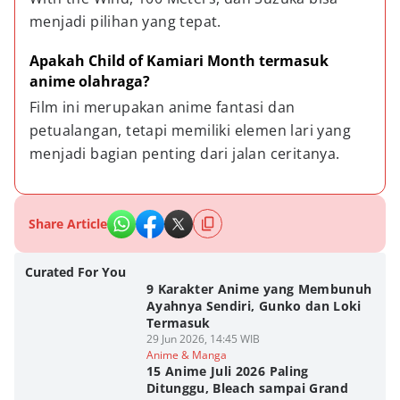
menjadi pilihan yang tepat.
Apakah Child of Kamiari Month termasuk 
anime olahraga?
Film ini merupakan anime fantasi dan 
petualangan, tetapi memiliki elemen lari yang 
menjadi bagian penting dari jalan ceritanya.
Share Article
Curated For You
9 Karakter Anime yang Membunuh
Ayahnya Sendiri, Gunko dan Loki
Termasuk
29 Jun 2026, 14:45 WIB
Anime & Manga
15 Anime Juli 2026 Paling
Ditunggu, Bleach sampai Grand