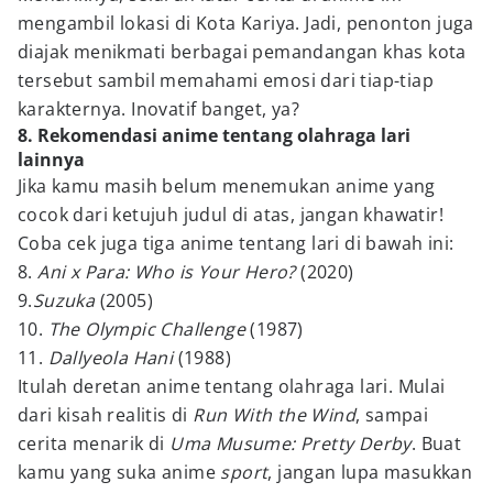
mengambil lokasi di Kota Kariya. Jadi, penonton juga
diajak menikmati berbagai pemandangan khas kota
tersebut sambil memahami emosi dari tiap-tiap
karakternya. Inovatif banget, ya?
8. Rekomendasi anime tentang olahraga lari
lainnya
Jika kamu masih belum menemukan anime yang
cocok dari ketujuh judul di atas, jangan khawatir!
Coba cek juga tiga anime tentang lari di bawah ini:
8.
Ani x Para: Who is Your Hero?
(2020)
9.
Suzuka
(2005)
10.
The Olympic Challenge
(1987)
11.
Dallyeola Hani
(1988)
Itulah deretan anime tentang olahraga lari. Mulai
dari kisah realitis di
Run With the Wind
, sampai
cerita menarik di
Uma Musume: Pretty Derby
. Buat
kamu yang suka anime
sport
, jangan lupa masukkan