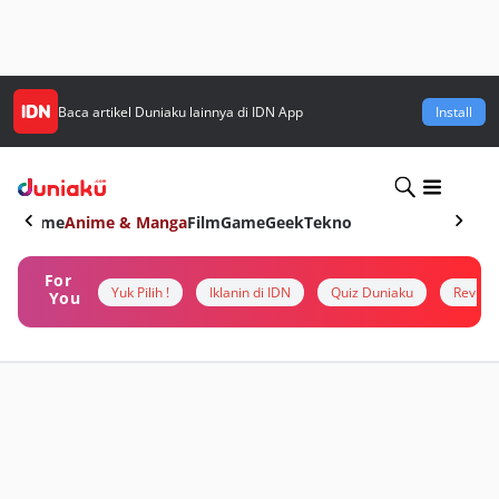
Baca artikel
Duniaku
lainnya di IDN App
Install
Home
Anime & Manga
Film
Game
Geek
Tekno
For
Yuk Pilih !
Iklanin di IDN
Quiz Duniaku
Review
You