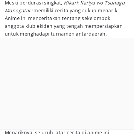
Meski berdurasi singkat,
Hikari: Kariya wo Tsunagu
Monogatari
memiliki cerita yang cukup menarik.
Anime ini menceritakan tentang sekelompok
anggota klub ekiden yang tengah mempersiapkan
untuk menghadapi turnamen antardaerah.
Menariknya, seluruh latar cerita di anime ini