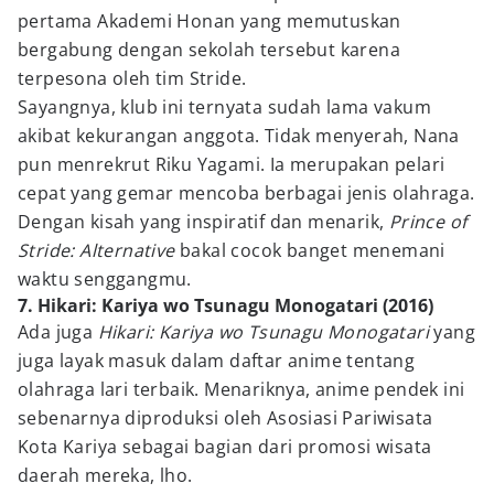
pertama Akademi Honan yang memutuskan
bergabung dengan sekolah tersebut karena
terpesona oleh tim Stride.
Sayangnya, klub ini ternyata sudah lama vakum
akibat kekurangan anggota. Tidak menyerah, Nana
pun menrekrut Riku Yagami. Ia merupakan pelari
cepat yang gemar mencoba berbagai jenis olahraga.
Dengan kisah yang inspiratif dan menarik,
Prince of
Stride: Alternative
bakal cocok banget menemani
waktu senggangmu.
7. Hikari: Kariya wo Tsunagu Monogatari (2016)
Ada juga
Hikari: Kariya wo Tsunagu Monogatari
yang
juga layak masuk dalam daftar anime tentang
olahraga lari terbaik. Menariknya, anime pendek ini
sebenarnya diproduksi oleh Asosiasi Pariwisata
Kota Kariya sebagai bagian dari promosi wisata
daerah mereka, lho.