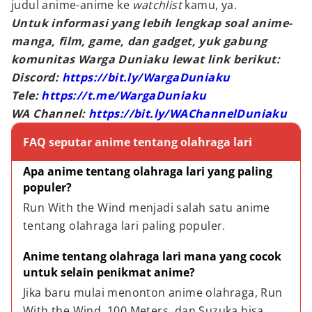
judul anime-anime ke
watchlist
kamu, ya.
Untuk informasi yang lebih lengkap soal anime-
manga, film, game, dan gadget, yuk gabung
komunitas Warga Duniaku lewat link berikut:
Discord:
https://bit.ly/WargaDuniaku
Tele:
https://t.me/WargaDuniaku
WA Channel:
https://bit.ly/WAChannelDuniaku
FAQ seputar anime tentang olahraga lari
Apa anime tentang olahraga lari yang paling 
populer?
Run With the Wind menjadi salah satu anime 
tentang olahraga lari paling populer.
Anime tentang olahraga lari mana yang cocok 
untuk selain penikmat anime?
Jika baru mulai menonton anime olahraga, Run 
With the Wind, 100 Meters, dan Suzuka bisa 