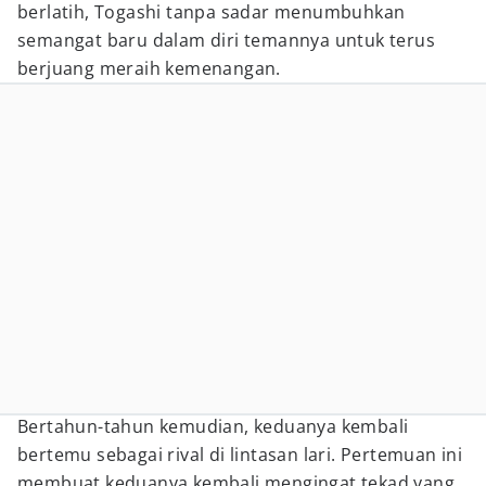
berlatih, Togashi tanpa sadar menumbuhkan
semangat baru dalam diri temannya untuk terus
berjuang meraih kemenangan.
Bertahun-tahun kemudian, keduanya kembali
bertemu sebagai rival di lintasan lari. Pertemuan ini
membuat keduanya kembali mengingat tekad yang