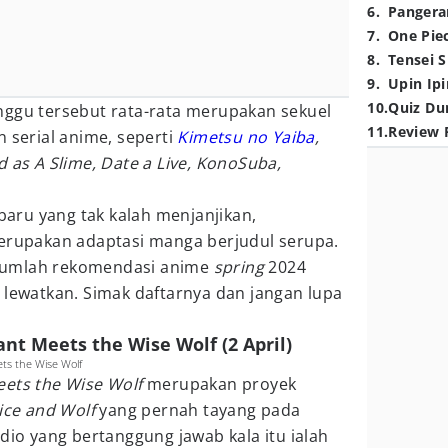
6
.
Pangera
7
.
One Pie
8
.
Tensei S
9
.
Upin Ipi
10
.
Quiz Du
nggu tersebut rata-rata merupakan sekuel
11
.
Review 
n serial anime, seperti
Kimetsu no Yaiba
,
d as A Slime, Date a Live, KonoSuba,
 baru yang tak kalah menjanjikan,
erupakan adaptasi manga berjudul serupa.
sejumlah rekomendasi anime
spring
2024
 lewatkan. Simak daftarnya dan jangan lupa
ant Meets the Wise Wolf (2 April)
ts the Wise Wolf
eets the Wise Wolf
merupakan proyek
ice and Wolf
yang pernah tayang pada
udio yang bertanggung jawab kala itu ialah