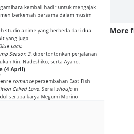
agamihara kembali hadir untuk mengajak
omen berkemah bersama dalam musim
More 
leh studio anime yang berbeda dari dua
it yang juga
Blue Lock.
amp Season 3,
dipertontonkan perjalanan
ukan Rin, Nadeshiko, serta Ayano.
 (4 April)
e
genre
romance
persembahan East Fish
ition Called Love.
Serial
shoujo
ini
udul serupa karya Megumi Morino.