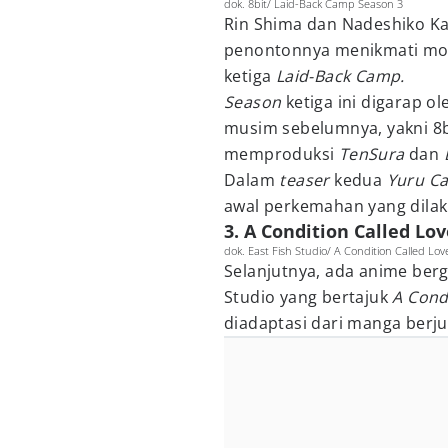
dok. 8bit/ Laid-Back Camp Season 3
Rin Shima dan Nadeshiko K
penontonnya menikmati m
ketiga
Laid-Back Camp.
Season
ketiga ini digarap o
musim sebelumnya, yakni 8b
memproduksi
TenSura
dan
Dalam
teaser
kedua
Yuru C
awal perkemahan yang dilak
3. A Condition Called Love
dok. East Fish Studio/ A Condition Called Lov
Selanjutnya, ada anime ber
Studio yang bertajuk
A Cond
diadaptasi dari manga berj