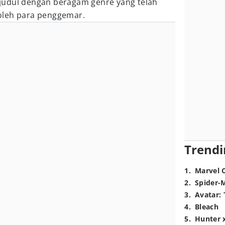
judul dengan beragam genre yang telah
oleh para penggemar.
Trendi
1
.
Marvel 
2
.
Spider-
3
.
Avatar: 
4
.
Bleach
5
.
Hunter 