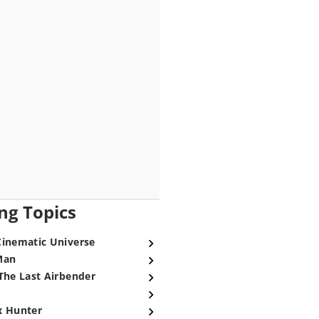
ng Topics
Cinematic Universe
Man
The Last Airbender
x Hunter