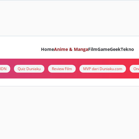
Home
Anime & Manga
Film
Game
Geek
Tekno
i IDN
Quiz Duniaku
Review Film
MVP dari Duniaku.com
On