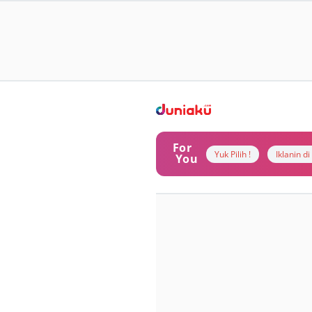
For
Yuk Pilih !
Iklanin d
You