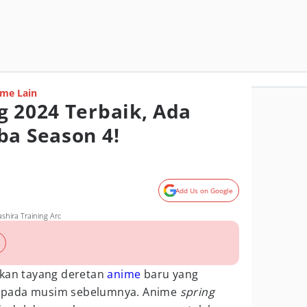
me Lain
g 2024 Terbaik, Ada
ba Season 4!
Add Us on Google
shira Training Arc
akan tayang deretan
anime
baru yang
 pada musim sebelumnya. Anime
spring