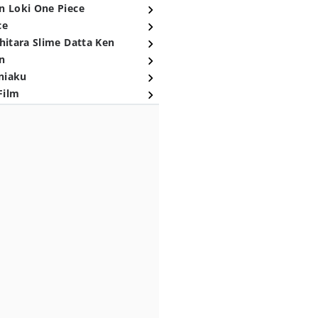
n Loki One Piece
ce
hitara Slime Datta Ken
n
niaku
Film