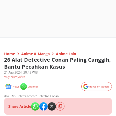
Home
Anime & Manga
Anime Lain
26 Alat Detective Conan Paling Canggih,
Bantu Pecahkan Kasus
21 Agu 2024, 20:45 WIB
Viky Nursyafira
News
Channel
Add Us on Google
dok. TMS Entertainment/ Detective Conan
Share Article