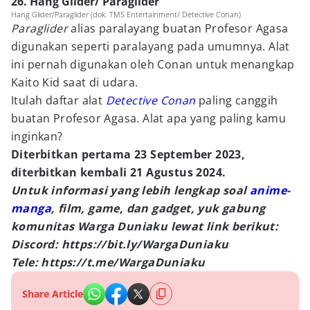
26. Hang Glider/ Paraglider
Hang Glider/Paraglider (dok. TMS Entertainment/ Detective Conan)
Paraglider
alias paralayang buatan Profesor Agasa
digunakan seperti paralayang pada umumnya. Alat
ini pernah digunakan oleh Conan untuk menangkap
Kaito Kid saat di udara.
Itulah daftar alat
Detective Conan
paling canggih
buatan Profesor Agasa. Alat apa yang paling kamu
inginkan?
Diterbitkan pertama 23 September 2023,
diterbitkan kembali 21 Agustus 2024.
Untuk informasi yang lebih lengkap soal
anime
-
manga
, film, game, dan gadget, yuk gabung
komunitas Warga Duniaku lewat link berikut:
Discord: https://bit.ly/WargaDuniaku
Tele: https://t.me/WargaDuniaku
Share Article