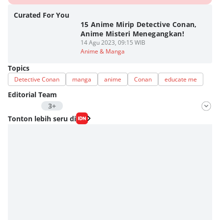
Curated For You
15 Anime Mirip Detective Conan,
Anime Misteri Menegangkan!
14 Agu 2023, 09:15 WIB
Anime & Manga
Topics
Detective Conan
manga
anime
Conan
educate me
Editorial Team
3+
Editor
Tonton lebih seru di
Aria Hamzah
Editor
Nadia Agatha Pramesthi
Editor
Viky Nursyafira