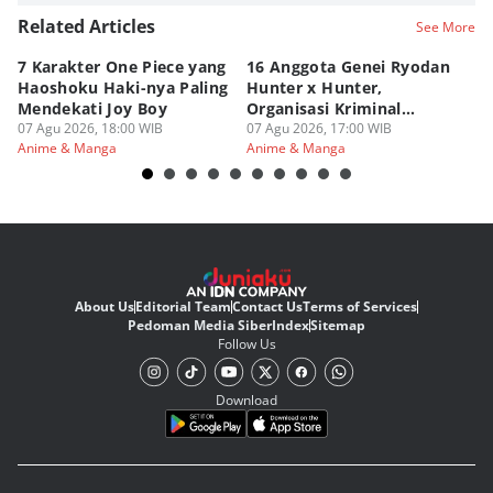
Related Articles
See More
7 Karakter One Piece yang
16 Anggota Genei Ryodan
6
Haoshoku Haki-nya Paling
Hunter x Hunter,
Se
Mendekati Joy Boy
Organisasi Kriminal
Hu
07 Agu 2026, 18:00 WIB
Berbahaya
07 Agu 2026, 17:00 WIB
07
Anime & Manga
Anime & Manga
An
About Us
Editorial Team
Contact Us
Terms of Services
Pedoman Media Siber
Index
Sitemap
Follow Us
Download