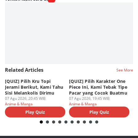
Fahrul Razi Uni Nurullah
Editor
Agung Anggayuh Utomo Anggayuh Utomo
Related Articles
See More
[QUIZ] Pilih Kru Topi
[QUIZ] Pilih Karakter One
7 
Jerami Berikut, Kami Tahu
Piece Ini, Kami Tebak Tipe
Ha
Sisi Melankolis Dirimu
Pacar yang Cocok Buatmu
Me
07 Agu 2026, 20:45 WIB
07 Agu 2026, 19:45 WIB
07
Anime & Manga
Anime & Manga
An
Play Quiz
Play Quiz