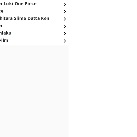
n Loki One Piece
ce
hitara Slime Datta Ken
n
niaku
Film