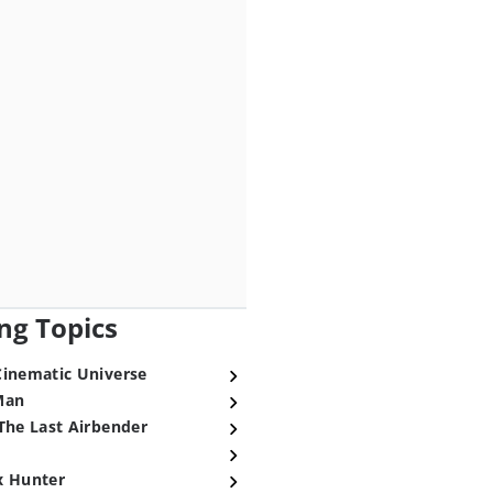
ng Topics
Cinematic Universe
Man
The Last Airbender
x Hunter