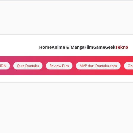
Home
Anime & Manga
Film
Game
Geek
Tekno
i IDN
Quiz Duniaku
Review Film
MVP dari Duniaku.com
On