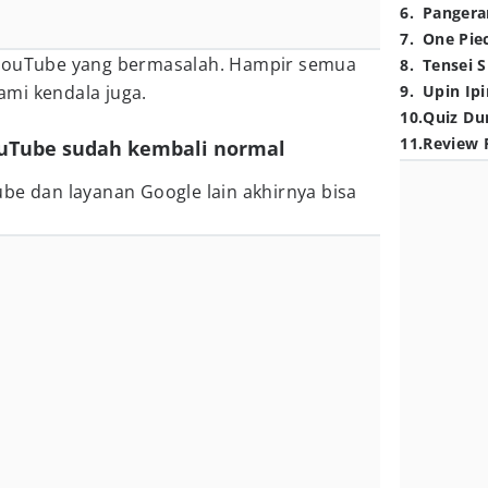
6
.
Pangera
7
.
One Pie
 YouTube yang bermasalah. Hampir semua
8
.
Tensei S
mi kendala juga.
9
.
Upin Ipi
10
.
Quiz Du
11
.
Review 
YouTube sudah kembali normal
be dan layanan Google lain akhirnya bisa