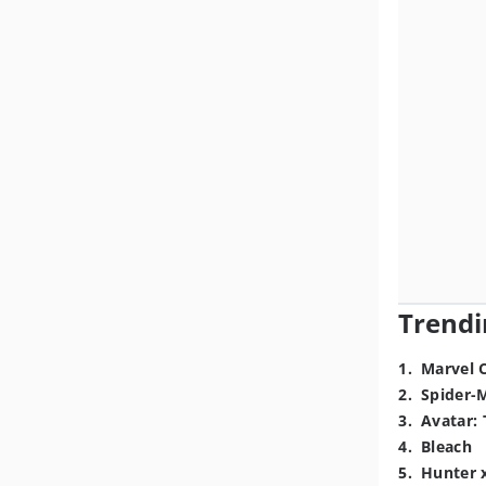
Trendi
1
.
Marvel 
2
.
Spider-
3
.
Avatar: 
4
.
Bleach
5
.
Hunter 