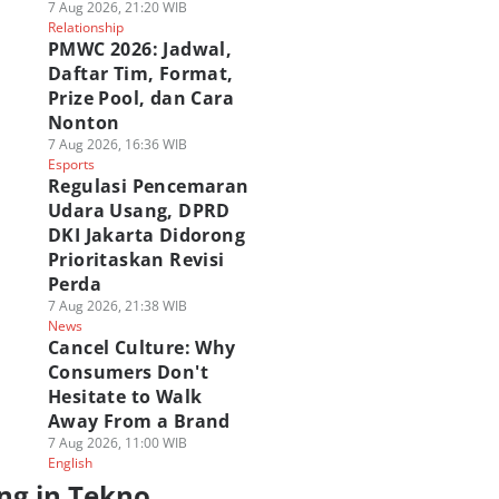
7 Aug 2026, 21:20 WIB
Relationship
PMWC 2026: Jadwal,
Daftar Tim, Format,
Prize Pool, dan Cara
Nonton
7 Aug 2026, 16:36 WIB
Esports
Regulasi Pencemaran
Udara Usang, DPRD
DKI Jakarta Didorong
Prioritaskan Revisi
Perda
7 Aug 2026, 21:38 WIB
News
Cancel Culture: Why
Consumers Don't
Hesitate to Walk
Away From a Brand
7 Aug 2026, 11:00 WIB
English
ng in Tekno