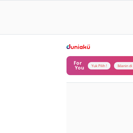
For
Yuk Pilih !
Iklanin d
You