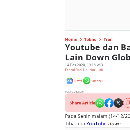
Home
Tekno
Tren
Youtube dan B
Lain Down Glob
14 Des 2020, 19:18 WIB
Fahrul Razi Uni Nurullah
News
Channel
youtube.com
Share Article
Pada Senin malam (14/12/20
Tiba-tiba
YouTube
down
.