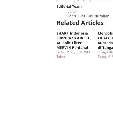
Editorial Team
Editor
Fahrul Razi Uni Nurullah
Related Articles
SHARP Indonesia
Mencoba
Luncurkan AIREST,
EX AI+!
AC Split Filter
Kuat, d
MERV14 Perdana!
di Tang
06 Agu 2026, 05:00 WIB
05 Agu 202
Tekno
Tekno