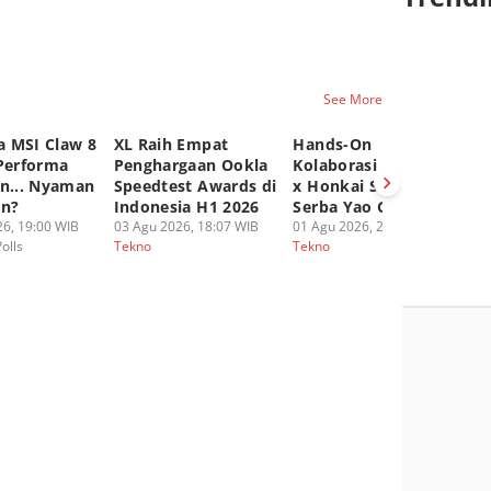
See More
 MSI Claw 8
XL Raih Empat
Hands-On
A
 Performa
Penghargaan Ookla
Kolaborasi UGREEN
P
an... Nyaman
Speedtest Awards di
x Honkai Star Rail,
Ep
an?
Indonesia H1 2026
Serba Yao Guang!
20
6, 19:00 WIB
03 Agu 2026, 18:07 WIB
01 Agu 2026, 20:16 WIB
30
Polls
Tekno
Tekno
Te