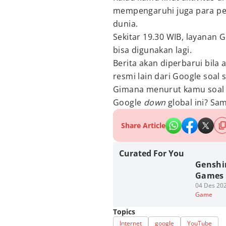
mempengaruhi juga para pen
dunia.
Sekitar 19.30 WIB, layanan 
bisa digunakan lagi.
Berita akan diperbarui bil
resmi lain dari Google soal s
Gimana menurut kamu soal 
Google
down
global ini? S
Share Article
Curated For You
Genshi
Games 
04 Des 202
Game
Topics
Internet
google
YouTube