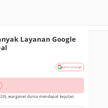
anyak Layanan Google
al
Add Us on Google
20), warganet dunia mendapat kejutan.