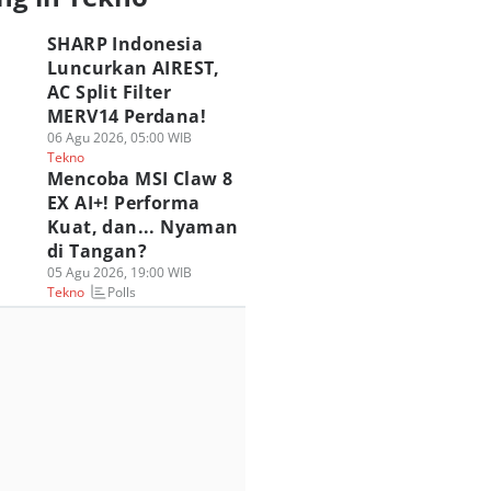
SHARP Indonesia
Luncurkan AIREST,
AC Split Filter
MERV14 Perdana!
06 Agu 2026, 05:00 WIB
SUS ROG Hadirkan
ASUS ROG Gandeng
Review HyperX
Tekno
engalaman Gaming
Spider-Man Brand
OMEN 16 VALORA
Mencoba MSI Claw 8
ik di HoYo FEST
New Day, Intip
Edition, Update
EX AI+! Performa
26 Indonesia
Kolaborasinya!
yang Unggul?
Kuat, dan... Nyaman
 Jul 2026, 17:30 WIB
30 Jul 2026, 16:30 WIB
29 Jul 2026, 14:00 WIB
kno
Tekno
Tekno
di Tangan?
05 Agu 2026, 19:00 WIB
Polls
Tekno