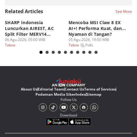
Related Articles
See More
SHARP Indonesia
Mencoba MSI Claw 8 EX
X
Luncurkan AIREST, AC
AI+! Performa Kuat, dan...
P
Split Filter MERV14
Nyaman di Tangan?
Sp
Perdana!
06 Agu 2026, 05:00 WIB
05 Agu 2026, 19:00 WIB
03
Polls
Tekno
Tekno
Te
About Us
Editorial Team
Contact Us
Terms of Services
Pedoman Media Siber
Index
Sitemap
Follow Us
Download