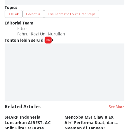
Topics
TikTok
Galactus
The Fantastic Four: First Steps
Editorial Team
Editor
Fahrul Razi Uni Nurullah
Tonton lebih seru di
Related Articles
See More
SHARP Indonesia
Mencoba MSI Claw 8 EX
X
Luncurkan AIREST, AC
AI+! Performa Kuat, dan...
P
Split Filter MERV14
Nyaman di Tangan?
Sp