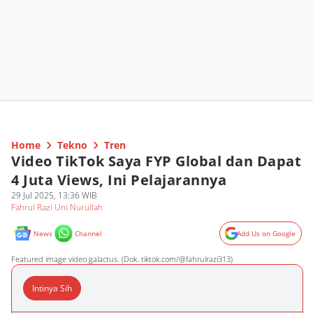
Home
Tekno
Tren
Video TikTok Saya FYP Global dan Dapat
4 Juta Views, Ini Pelajarannya
29 Jul 2025, 13:36 WIB
Fahrul Razi Uni Nurullah
News
Channel
Add Us on Google
Featured image video galactus. (Dok. tiktok.com/@fahrulrazi313)
Intinya Sih