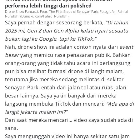
performa lebih tinggi dari polished
Drone Show Fantastic Four: The First Steps di Senayan Park. Fotografer: Fahrul
Nurullah. (Duniaku.com/Fahrul Nurullah)
Saya pernah dengar seseorang berkata,
"Di tahun
2025 ini, Gen Z dan Gen Alpha kalau nyari sesuatu
bukan lagi ke Google, tapi ke TikTok."
Nah, drone show ini adalah contoh nyata dari
event
besar
yang memicu rasa penasaran publik. Bahkan
orang-orang yang tidak tahu acara ini berlangsung
pun bisa melihat formasi drone di langit malam,
terutama jika mereka sedang melintas di sekitar
Senayan Park, entah dari jalan tol atau ruas jalan
besar lainnya. Saya yakin banyak dari mereka
langsung membuka TikTok dan mencari:
“Ada apa di
langit Jakarta malam ini?”
Dan saat mereka mencari… video saya sudah ada di
sana.
Saya mengunggah video ini hanya sekitar satu jam