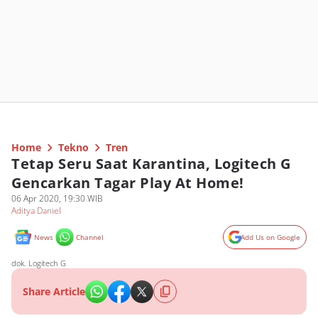
Home
Tekno
Tren
Tetap Seru Saat Karantina, Logitech G
Gencarkan Tagar Play At Home!
06 Apr 2020, 19:30 WIB
Aditya Daniel
News
Channel
Add Us on Google
dok. Logitech G
Share Article