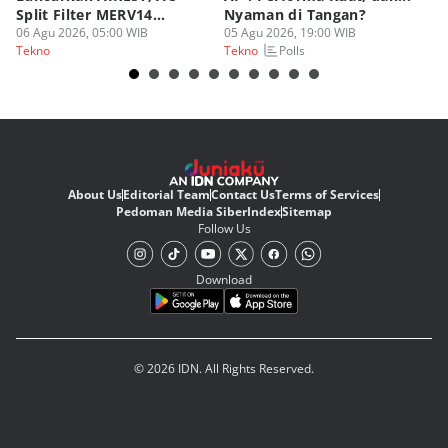
Split Filter MERV14
Nyaman di Tangan?
Sp
Perdana!
06 Agu 2026, 05:00 WIB
05 Agu 2026, 19:00 WIB
03
Polls
Tekno
Tekno
Te
About Us
Editorial Team
Contact Us
Terms of Services
Pedoman Media Siber
Index
Sitemap
Follow Us
Download
© 2026 IDN. All Rights Reserved.