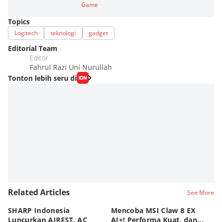
Game
Topics
Logitech
teknologi
gadget
Editorial Team
Editor
Fahrul Razi Uni Nurullah
Tonton lebih seru di
Related Articles
See More
SHARP Indonesia
Mencoba MSI Claw 8 EX
X
Luncurkan AIREST, AC
AI+! Performa Kuat, dan...
P