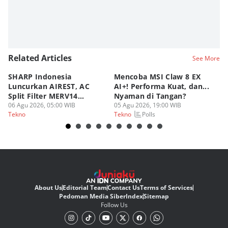
Related Articles
See More
SHARP Indonesia
Mencoba MSI Claw 8 EX
X
Luncurkan AIREST, AC
AI+! Performa Kuat, dan...
P
Split Filter MERV14
Nyaman di Tangan?
Sp
Perdana!
06 Agu 2026, 05:00 WIB
05 Agu 2026, 19:00 WIB
03
Polls
Tekno
Tekno
Te
About Us
Editorial Team
Contact Us
Terms of Services
Pedoman Media Siber
Index
Sitemap
Follow Us