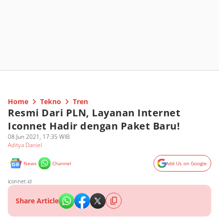
Home
Tekno
Tren
Resmi Dari PLN, Layanan Internet
Iconnet Hadir dengan Paket Baru!
08 Jun 2021, 17:35 WIB
Aditya Daniel
News
Channel
Add Us on Google
iconnet.id
Share Article