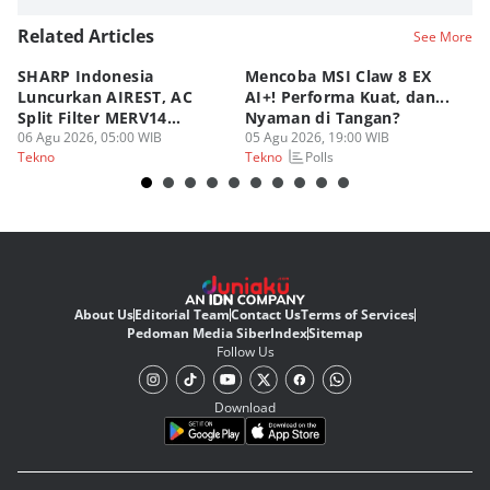
Related Articles
See More
SHARP Indonesia
Mencoba MSI Claw 8 EX
X
Luncurkan AIREST, AC
AI+! Performa Kuat, dan...
P
Split Filter MERV14
Nyaman di Tangan?
Sp
Perdana!
06 Agu 2026, 05:00 WIB
05 Agu 2026, 19:00 WIB
03
Polls
Tekno
Tekno
Te
About Us
Editorial Team
Contact Us
Terms of Services
Pedoman Media Siber
Index
Sitemap
Follow Us
Download