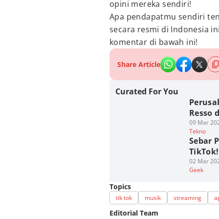
opini mereka sendiri!
Apa pendapatmu sendiri ten
secara resmi di Indonesia i
komentar di bawah ini!
Share Article
Curated For You
Perusa
Resso d
09 Mar 202
Tekno
Sebar 
TikTok!
02 Mar 202
Geek
Topics
tik tok
musik
streaming
a
Editorial Team