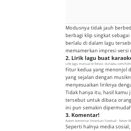
Modusnya tidak jauh berbeda
berbagi klip singkat sebagai
berlalu di dalam lagu terseb
memamerkan impresi versi 
2. Lirik lagu buat karaok
Lirik lagu manual di Resso. duniaku.com/Adh
Fitur kedua yang menonjol di
yang sejalan dengan musikny
menyesuaikan liriknya dengan
Tidak hanya itu, hasil kamu 
tersebut untuk dibaca orang 
ini pun semakin dipermudah d
3. Komentar!
Kolom komentar American Football - Never M
Seperti halnya media sosial