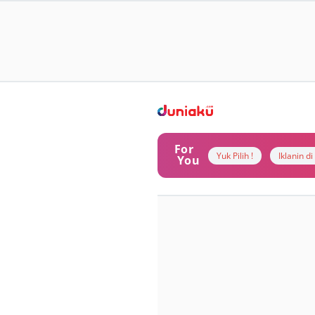
For
Yuk Pilih !
Iklanin d
You