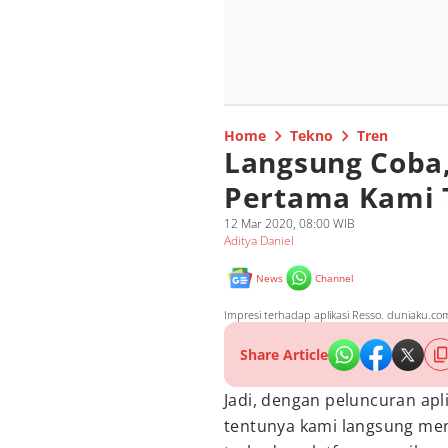
Home
Tekno
Tren
Langsung Coba,
Pertama Kami 
12 Mar 2020, 08:00 WIB
Aditya Daniel
News
Channel
Impresi terhadap aplikasi Resso. duniaku.co
Share Article
Jadi, dengan peluncuran apl
tentunya kami langsung menc