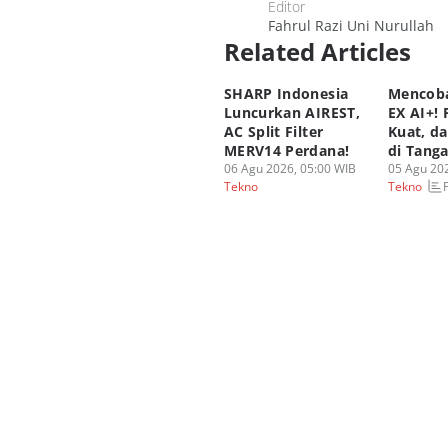
Editor
Fahrul Razi Uni Nurullah
Related Articles
SHARP Indonesia
Mencoba
Luncurkan AIREST,
EX AI+!
AC Split Filter
Kuat, d
MERV14 Perdana!
di Tang
06 Agu 2026, 05:00 WIB
05 Agu 202
Tekno
Tekno