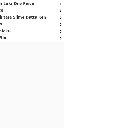
n Loki One Piece
ce
hitara Slime Datta Ken
n
niaku
Film