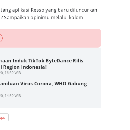
tang aplikasi Resso yang baru diluncurkan
ni? Sampaikan opinimu melalui kolom
haan Induk TikTok ByteDance Rilis
i Region Indonesia!
0, 16:30 WIB
Panduan Virus Corona, WHO Gabung
0, 14:30 WIB
pps