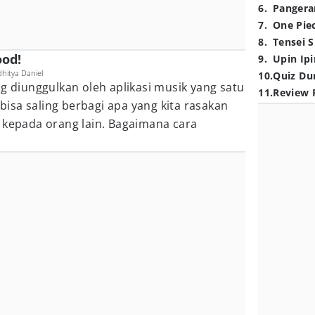
6
.
Pangera
7
.
One Pie
8
.
Tensei S
ood!
9
.
Upin Ipi
hitya Daniel
10
.
Quiz Du
ng diunggulkan oleh aplikasi musik yang satu
11
.
Review 
 bisa saling berbagi apa yang kita rasakan
 kepada orang lain. Bagaimana cara