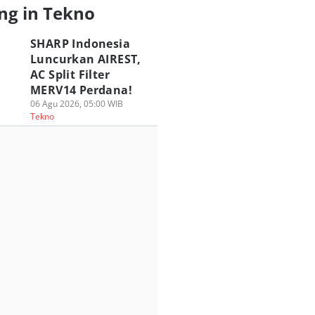
ng in Tekno
SHARP Indonesia
Luncurkan AIREST,
SUS ROG Hadirkan
ASUS ROG Gandeng
Review HyperX
AC Split Filter
engalaman Gaming
Spider-Man Brand
OMEN 16 VALORA
MERV14 Perdana!
ik di HoYo FEST
New Day, Intip
Edition, Update
06 Agu 2026, 05:00 WIB
26 Indonesia
Kolaborasinya!
yang Unggul?
Tekno
 Jul 2026, 17:30 WIB
30 Jul 2026, 16:30 WIB
29 Jul 2026, 14:00 WIB
kno
Tekno
Tekno