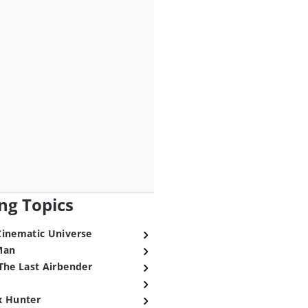
ng Topics
Cinematic Universe
Man
The Last Airbender
x Hunter