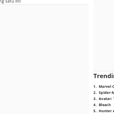
g satu ini!
Trendi
1
.
Marvel 
2
.
Spider-
3
.
Avatar: 
4
.
Bleach
5
.
Hunter 