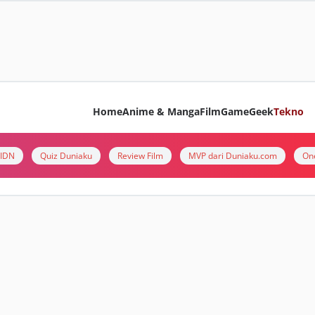
Home
Anime & Manga
Film
Game
Geek
Tekno
i IDN
Quiz Duniaku
Review Film
MVP dari Duniaku.com
On