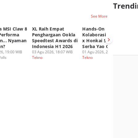
Trendi
See More
 MSI Claw 8
XL Raih Empat
Hands-On
A
 Performa
Penghargaan Ookla
Kolaborasi UGREEN
P
an... Nyaman
Speedtest Awards di
x Honkai Star Rail,
Ep
an?
Indonesia H1 2026
Serba Yao Guang!
20
6, 19:00 WIB
03 Agu 2026, 18:07 WIB
01 Agu 2026, 20:16 WIB
30
Polls
Tekno
Tekno
Te