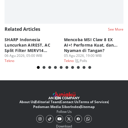
Related Articles
See More
SHARP Indonesia
Mencoba MSI Claw 8 EX
X
Luncurkan AIREST, AC
AI+! Performa Kuat, dan...
P
Split Filter MERV14
Nyaman di Tangan?
Sp
Perdana!
06 Agu 2026, 05:00 WIB
05 Agu 2026, 19:00 WIB
03
Polls
Tekno
Tekno
Te
About Us
Editorial Team
Contact Us
Terms of Services
Pedoman Media Siber
Index
Sitemap
Follow Us
Download