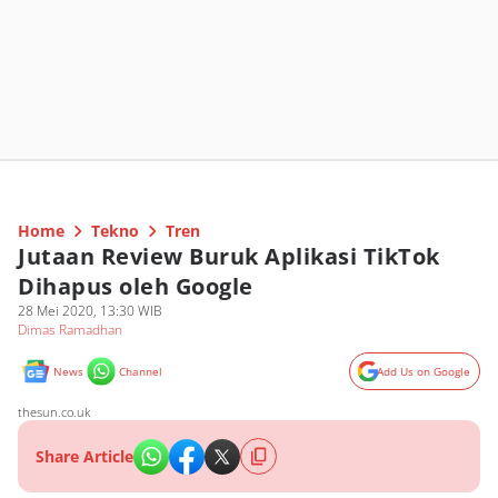
Home
Tekno
Tren
Jutaan Review Buruk Aplikasi TikTok
Dihapus oleh Google
28 Mei 2020, 13:30 WIB
Dimas Ramadhan
News
Channel
Add Us on Google
thesun.co.uk
Share Article