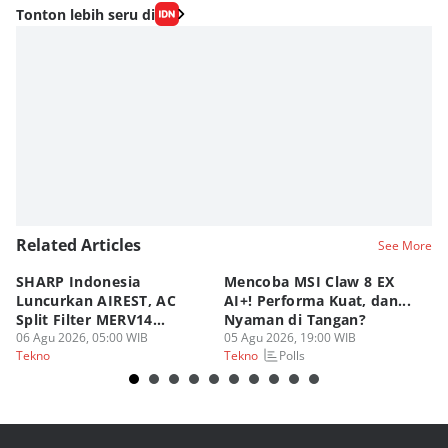
Editor
Tonton lebih seru di
Nadia Agatha Pramesthi
Editor
Zihan Berliana Ram Ghani
Related Articles
See More
SHARP Indonesia
Mencoba MSI Claw 8 EX
X
Luncurkan AIREST, AC
AI+! Performa Kuat, dan...
P
Split Filter MERV14
Nyaman di Tangan?
Sp
Perdana!
06 Agu 2026, 05:00 WIB
05 Agu 2026, 19:00 WIB
03
Polls
Tekno
Tekno
Te