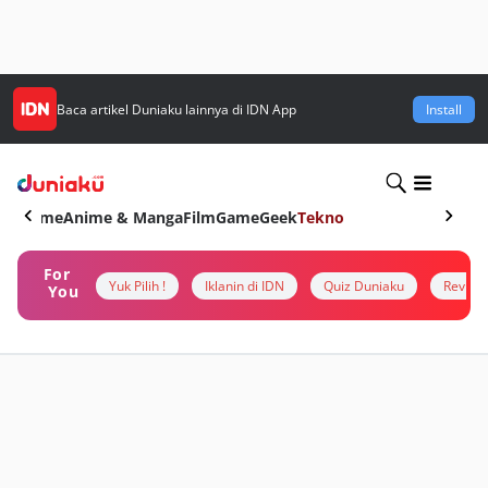
Baca artikel
Duniaku
lainnya di IDN App
Install
Home
Anime & Manga
Film
Game
Geek
Tekno
For
Yuk Pilih !
Iklanin di IDN
Quiz Duniaku
Review
You