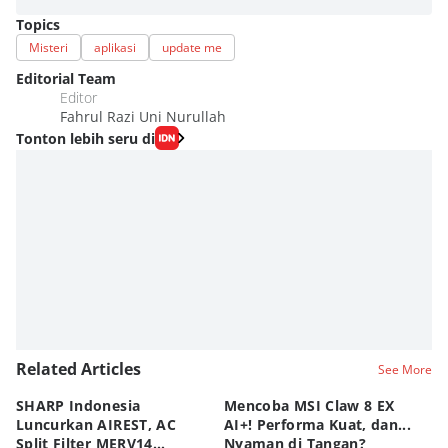
Topics
Misteri
aplikasi
update me
Editorial Team
Editor
Fahrul Razi Uni Nurullah
Tonton lebih seru di
Related Articles
See More
SHARP Indonesia
Mencoba MSI Claw 8 EX
X
Luncurkan AIREST, AC
AI+! Performa Kuat, dan...
P
Split Filter MERV14
Nyaman di Tangan?
Sp