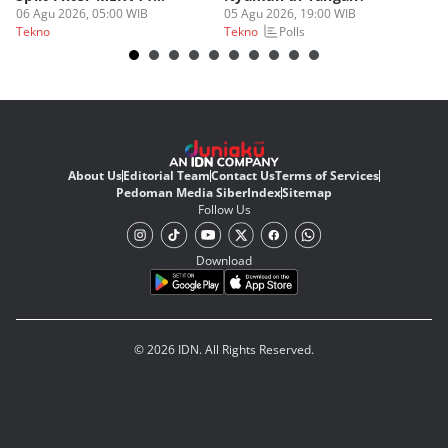
Perdana!
06 Agu 2026, 05:00 WIB
05 Agu 2026, 19:00 WIB
03
Polls
Tekno
Tekno
Te
About Us
Editorial Team
Contact Us
Terms of Services
Pedoman Media Siber
Index
Sitemap
Follow Us
Download
© 2026 IDN. All Rights Reserved.