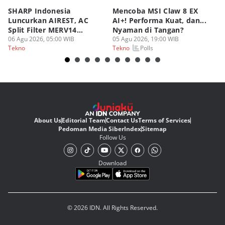
SHARP Indonesia
Mencoba MSI Claw 8 EX
X
Luncurkan AIREST, AC
AI+! Performa Kuat, dan...
P
Split Filter MERV14
Nyaman di Tangan?
Sp
Perdana!
06 Agu 2026, 05:00 WIB
05 Agu 2026, 19:00 WIB
03
Polls
Tekno
Tekno
Te
About Us
Editorial Team
Contact Us
Terms of Services
Pedoman Media Siber
Index
Sitemap
Follow Us
Download
© 2026 IDN. All Rights Reserved.