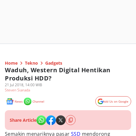
Home
Tekno
Gadgets
Waduh, Western Digital Hentikan
Produksi HDD?
21 Jul 2018, 14:00 WIB
Steven Sianada
News
Channel
Add Us on Google
Share Article
Semakin menariknya pasar
SSD
mendorong