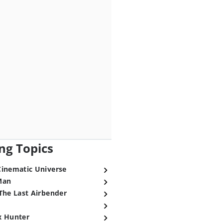
ng Topics
Cinematic Universe
Man
The Last Airbender
x Hunter