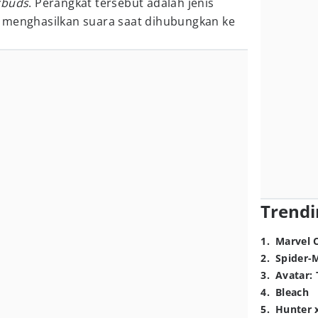
rbuds
. Perangkat tersebut adalah jenis
 menghasilkan suara saat dihubungkan ke
Trendi
1
.
Marvel 
2
.
Spider-
3
.
Avatar: 
4
.
Bleach
5
.
Hunter 