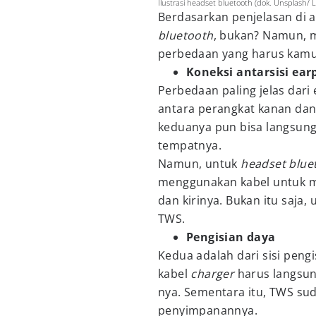
Ilustrasi headset bluetooth (dok. Unsplash/ 
Berdasarkan penjelasan di a
bluetooth
, bukan? Namun, m
perbedaan yang harus kamu 
Koneksi antarsisi ea
Perbedaan paling jelas dar
antara perangkat kanan dan 
keduanya pun bisa langsung
tempatnya.
Namun, untuk
headset blue
menggunakan kabel untuk 
dan kirinya. Bukan itu saja
TWS.
Pengisian daya
Kedua adalah dari sisi peng
kabel
charger
harus langsu
nya. Sementara itu, TWS sud
penyimpanannya.