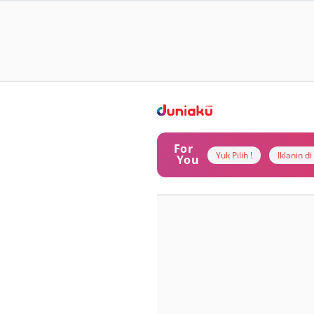
For
Yuk Pilih !
Iklanin d
You