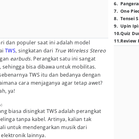
6
.
Pangera
7
.
One Pie
8
.
Tensei S
9
.
Upin Ipi
10
.
Quiz Du
11
.
Review 
ri dan populer saat ini adalah model
ai
TWS
, singkatan dari
True Wireless Stereo
ngan
earbuds
. Perangkat satu ini sangat
, sehingga bisa dibawa untuk mobilitas.
 sebenarnya TWS itu dan bedanya dengan
gaimana cara menjaganya agar tetap awet?
h, ya!
v)
ang biasa disingkat TWS adalah perangkat
elinga
tanpa kabel. Artinya, kalian tak
ali untuk mendengarkan musik dari
elektronik lainnya.