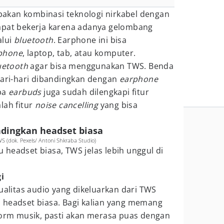
akan kombinasi teknologi nirkabel dengan
apat bekerja karena adanya gelombang
alui
bluetooth
. Earphone ini bisa
phone
, laptop, tab, atau komputer.
uetooth
agar bisa menggunakan TWS. Benda
hari-hari dibandingkan dengan
earphone
apa
earbuds
juga sudah dilengkapi fitur
lah fitur
noise cancelling
yang bisa
ndingkan headset biasa
 (dok. Pexels/ Antoni Shkraba Studio)
u headset biasa, TWS jelas lebih unggul di
i
kualitas audio yang dikeluarkan dari TWS
 headset biasa. Bagi kalian yang memang
form musik, pasti akan merasa puas dengan