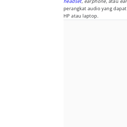
headset
,
earphone
, atau
ea
perangkat audio yang dapat
HP atau laptop.