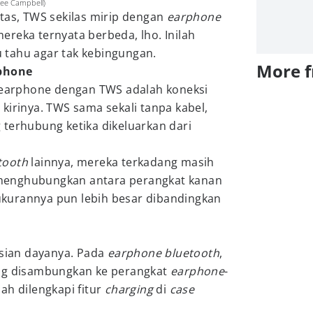
Lee Campbell)
tas, TWS sekilas mirip dengan
earphone
ereka ternyata berbeda, lho. Inilah
tahu agar tak kebingungan.
More 
rphone
i earphone dengan TWS adalah koneksi
kirinya. TWS sama sekali tanpa kabel,
 terhubung ketika dikeluarkan dari
tooth
lainnya, mereka terkadang masih
menghubungkan antara perangkat kanan
, ukurannya pun lebih besar dibandingkan
isian dayanya. Pada
earphone bluetooth
,
ng disambungkan ke perangkat
earphone
-
ah dilengkapi fitur
charging
di
case