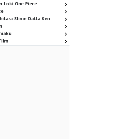
n Loki One Piece
ce
hitara Slime Datta Ken
n
niaku
Film