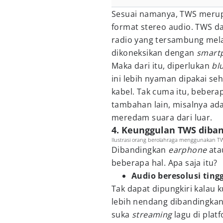
Sesuai namanya, TWS merup
format stereo audio. TWS d
radio yang tersambung mel
dikoneksikan dengan
smart
Maka dari itu, diperlukan
bl
ini lebih nyaman dipakai se
kabel. Tak cuma itu, beber
tambahan lain, misalnya ada
meredam suara dari luar.
4. Keunggulan TWS diba
Ilustrasi orang berolahraga menggunakan TWS
Dibandingkan
earphone
ata
beberapa hal. Apa saja itu?
Audio beresolusi tingg
Tak dapat dipungkiri kalau 
lebih nendang dibandingkan
suka
streaming
lagu di plat