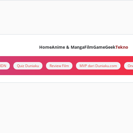
Home
Anime & Manga
Film
Game
Geek
Tekno
i IDN
Quiz Duniaku
Review Film
MVP dari Duniaku.com
On