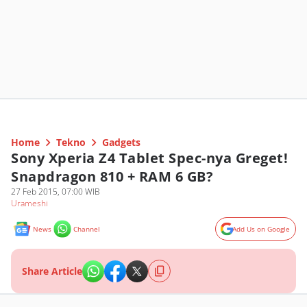
Home
Tekno
Gadgets
Sony Xperia Z4 Tablet Spec-nya Greget!
Snapdragon 810 + RAM 6 GB?
27 Feb 2015, 07:00 WIB
Urameshi
News
Channel
Add Us on Google
Share Article