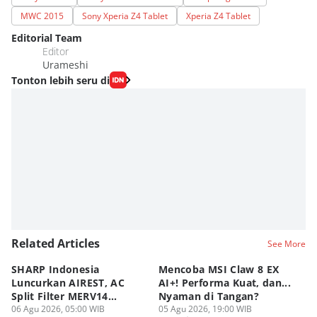
MWC 2015
Sony Xperia Z4 Tablet
Xperia Z4 Tablet
Editorial Team
Editor
Urameshi
Tonton lebih seru di
Related Articles
See More
SHARP Indonesia
Mencoba MSI Claw 8 EX
X
Luncurkan AIREST, AC
AI+! Performa Kuat, dan...
P
Split Filter MERV14
Nyaman di Tangan?
Sp
Perdana!
06 Agu 2026, 05:00 WIB
05 Agu 2026, 19:00 WIB
03