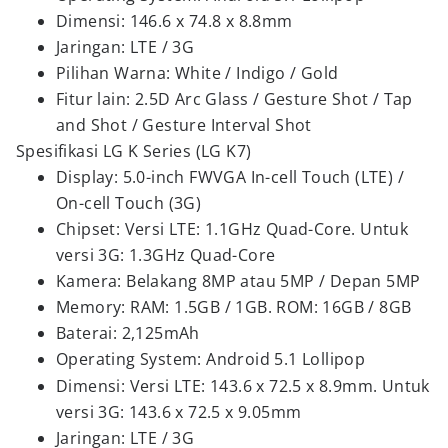
Dimensi: 14
6.6 x
7
4
.8
x 8.8
mm
Jaringan
:
LTE /
3G
Pilihan Warna
: White / Indigo / Gold
Fitur lain
: 2.5D Arc Glass / Gesture Shot /
Tap
and Shot / Gesture Interval Shot
Spesifikasi LG K Series (LG K7)
Display: 5.
0
-inch
FWVGA
In-cell Touch
(LTE) /
On-cell Touch (3G)
Chipset: Versi
LTE: 1.1GHz Quad-Core. Untuk
versi
3G: 1.3GHz Quad-Core
Kamera
: Belakang
8MP atau 5
MP / Depan
5MP
Memory:
RAM: 1.5GB / 1
GB.
ROM: 16GB / 8
GB
Baterai
:
2
,
125
mAh
Operating System: Android 5.1 Lollipop
Dimensi
: Versi
LTE:
14
3.6 x
7
2
.
5 x 8.9
mm. Untuk
versi
3G: 143.6 x 72.5 x 9.05mm
Jaringan
:
LTE / 3G