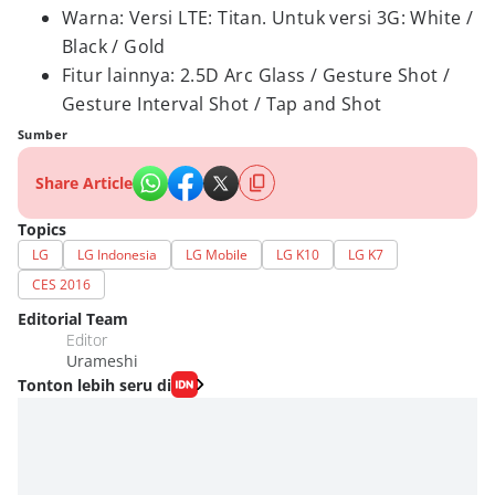
Warna
: Versi
LTE: Titan. Untuk versi
3G: White /
Black / Gold
Fitur lainnya
: 2.5D Arc Glass
/
Gesture Shot /
Gesture Interval Shot
/ Tap and Shot
Sumber
Share Article
Topics
LG
LG Indonesia
LG Mobile
LG K10
LG K7
CES 2016
Editorial Team
Editor
Urameshi
Tonton lebih seru di