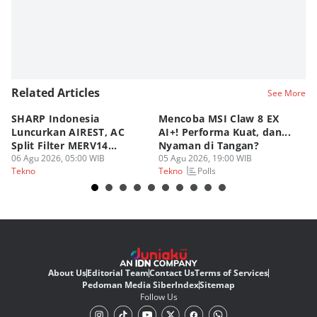
Related Articles
See More
SHARP Indonesia
Mencoba MSI Claw 8 EX
X
Luncurkan AIREST, AC
AI+! Performa Kuat, dan...
P
Split Filter MERV14
Nyaman di Tangan?
Sp
Perdana!
06 Agu 2026, 05:00 WIB
05 Agu 2026, 19:00 WIB
03
Polls
Tekno
Tekno
Te
About Us
Editorial Team
Contact Us
Terms of Services
Pedoman Media Siber
Index
Sitemap
Follow Us