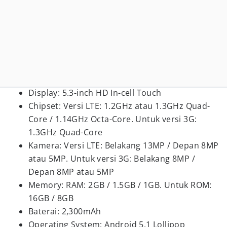
Display: 5.
3
-inch HD In-cell Touch
Chipset: Versi
LTE:
1.
2GHz atau 1.3
GHz
Quad
-
Core
/ 1.14GHz Octa-Core. Untuk versi
3G:
1.3GHz Quad-Core
Kamera
: Versi
LTE: Belakang 13MP / Depan 8MP
atau 5MP. Untuk versi
3G: Belakang 8MP /
Depan 8MP atau 5MP
Memory:
RAM:
2GB
/
1.5GB
/
1GB. Untuk
ROM:
16
GB
/ 8
GB
Baterai: 2,
300
mAh
Operating System: Android 5.1 Lollipop