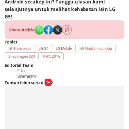
Android secakep ini? Tunggu ulasan kami
selanjutnya untuk melihat kehebatan lain LG
G5!
Share Article
Topics
LG Electronics
LG G5
LG Mobile
LG Mobile Indonesia
Snapdragon 820
MWC 2016
Editorial Team
Editor
Urameshi
Tonton lebih seru di