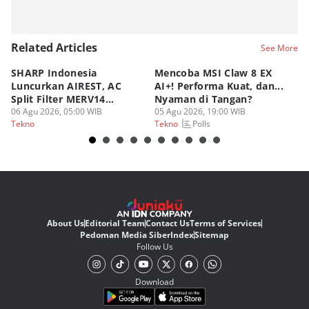
Related Articles
See More
SHARP Indonesia
Mencoba MSI Claw 8 EX
X
Luncurkan AIREST, AC
AI+! Performa Kuat, dan...
P
Split Filter MERV14
Nyaman di Tangan?
Sp
Perdana!
06 Agu 2026, 05:00 WIB
05 Agu 2026, 19:00 WIB
03
Polls
Tekno
Tekno
Te
About Us
Editorial Team
Contact Us
Terms of Services
Pedoman Media Siber
Index
Sitemap
Follow Us
Download