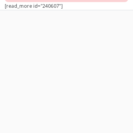
[read_more id="240607"]