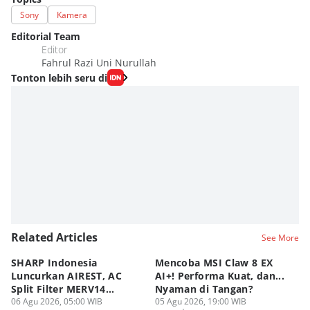
Sony
Kamera
Editorial Team
Editor
Fahrul Razi Uni Nurullah
Tonton lebih seru di
Related Articles
See More
SHARP Indonesia
Mencoba MSI Claw 8 EX
X
Luncurkan AIREST, AC
AI+! Performa Kuat, dan...
P
Split Filter MERV14
Nyaman di Tangan?
Sp
Perdana!
06 Agu 2026, 05:00 WIB
05 Agu 2026, 19:00 WIB
03