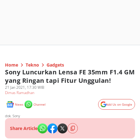
Home
Tekno
Gadgets
Sony Luncurkan Lensa FE 35mm F1.4 GM
yang Ringan tapi Fitur Unggulan!
21 Jan 2021, 17:30 WIB
Dimas Ramadhan
News
Channel
Add Us on Google
dok. Sony
Share Article