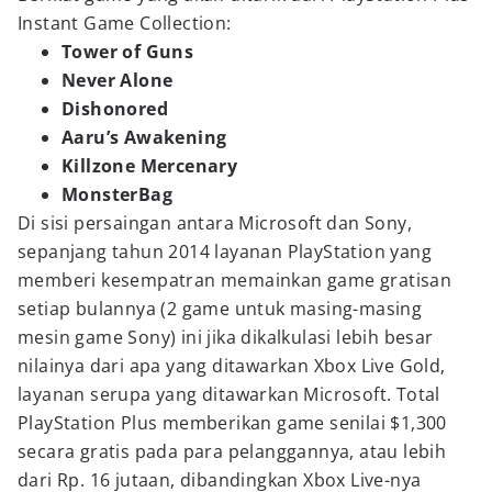
Instant Game Collection:
Tower of Guns
Never Alone
Dishonored
Aaru’s Awakening
Killzone Mercenary
MonsterBag
Di sisi persaingan antara Microsoft dan Sony,
sepanjang tahun 2014 layanan PlayStation yang
memberi kesempatran memainkan game gratisan
setiap bulannya (2 game untuk masing-masing
mesin game Sony) ini jika dikalkulasi lebih besar
nilainya dari apa yang ditawarkan Xbox Live Gold,
layanan serupa yang ditawarkan Microsoft. Total
PlayStation Plus memberikan game senilai $1,300
secara gratis pada para pelanggannya, atau lebih
dari Rp. 16 jutaan, dibandingkan Xbox Live-nya