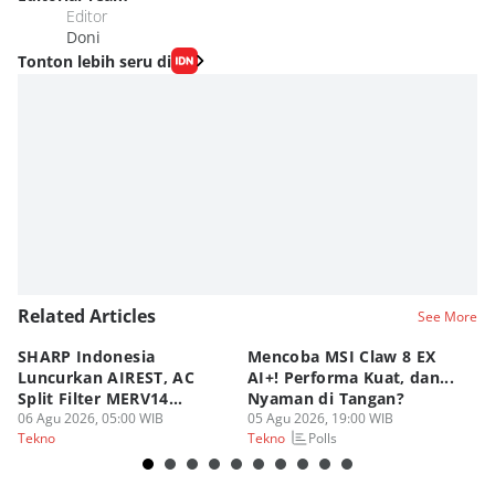
Editor
Doni
Tonton lebih seru di
Related Articles
See More
SHARP Indonesia
Mencoba MSI Claw 8 EX
X
Luncurkan AIREST, AC
AI+! Performa Kuat, dan...
P
Split Filter MERV14
Nyaman di Tangan?
Sp
Perdana!
06 Agu 2026, 05:00 WIB
05 Agu 2026, 19:00 WIB
03
Polls
Tekno
Tekno
Te