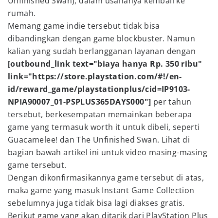
Unfinished Swan), dalam usahanya kembali ke
rumah.
Memang game indie tersebut tidak bisa
dibandingkan dengan game blockbuster. Namun
kalian yang sudah berlangganan layanan dengan
[outbound_link text="biaya hanya Rp. 350 ribu"
link="https://store.playstation.com/#!/en-
id/reward_game/playstationplus/cid=IP9103-
NPIA90007_01-PSPLUS365DAYS000"]
per tahun
tersebut, berkesempatan memainkan beberapa
game yang termasuk worth it untuk dibeli, seperti
Guacamelee! dan The Unfinished Swan. Lihat di
bagian bawah artikel ini untuk video masing-masing
game tersebut.
Dengan dikonfirmasikannya game tersebut di atas,
maka game yang masuk Instant Game Collection
sebelumnya juga tidak bisa lagi diakses gratis.
Berikut game yang akan ditarik dari PlayStation Plus