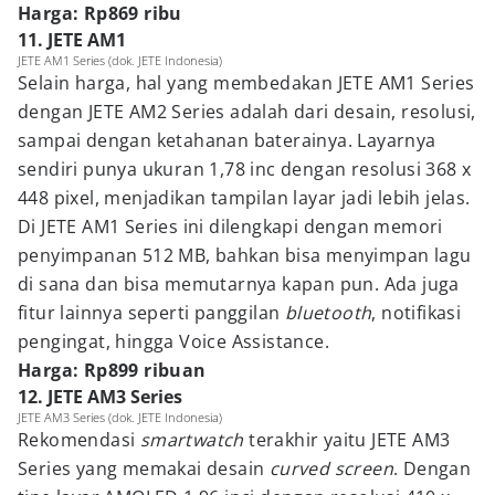
Harga: Rp869 ribu
11. JETE AM1
JETE AM1 Series (dok. JETE Indonesia)
Selain harga, hal yang membedakan JETE AM1 Series
dengan JETE AM2 Series adalah dari desain, resolusi,
sampai dengan ketahanan baterainya. Layarnya
sendiri punya ukuran 1,78 inc dengan resolusi 368 x
448 pixel, menjadikan tampilan layar jadi lebih jelas.
Di JETE AM1 Series ini dilengkapi dengan memori
penyimpanan 512 MB, bahkan bisa menyimpan lagu
di sana dan bisa memutarnya kapan pun. Ada juga
fitur lainnya seperti panggilan
bluetooth
, notifikasi
pengingat, hingga Voice Assistance.
Harga: Rp899 ribuan
12. JETE AM3 Series
JETE AM3 Series (dok. JETE Indonesia)
Rekomendasi
smartwatch
terakhir yaitu JETE AM3
Series yang memakai desain
curved screen
.
Dengan