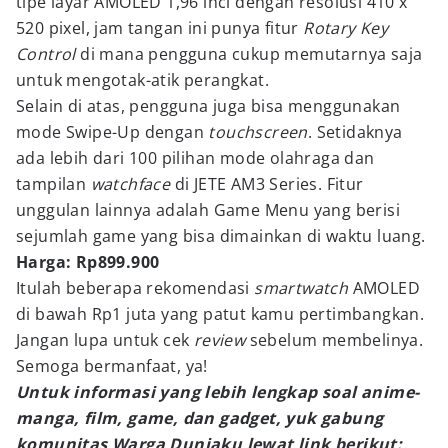
tipe layar AMOLED 1,96 inci dengan resolusi 410 x
520 pixel, jam tangan ini punya fitur
Rotary Key
Control
di mana pengguna cukup memutarnya saja
untuk mengotak-atik perangkat.
Selain di atas, pengguna juga bisa menggunakan
mode Swipe-Up
dengan
touchscreen
. Setidaknya
ada lebih dari 100 pilihan mode olahraga dan
tampilan
watchface
di JETE AM3 Series. Fitur
unggulan lainnya adalah Game Menu yang berisi
sejumlah game yang bisa dimainkan di waktu luang.
Harga: Rp899.900
Itulah beberapa rekomendasi
smartwatch
AMOLED
di bawah Rp1 juta yang patut kamu pertimbangkan.
Jangan lupa untuk cek
review
sebelum membelinya.
Semoga bermanfaat, ya!
Untuk informasi yang lebih lengkap soal anime-
manga, film, game, dan gadget, yuk gabung
komunitas Warga Duniaku lewat link berikut: