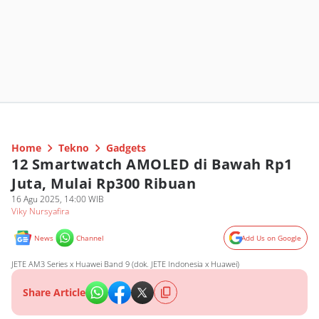
Home
Tekno
Gadgets
12 Smartwatch AMOLED di Bawah Rp1
Juta, Mulai Rp300 Ribuan
16 Agu 2025, 14:00 WIB
Viky Nursyafira
News
Channel
Add Us on Google
JETE AM3 Series x Huawei Band 9 (dok. JETE Indonesia x Huawei)
Share Article