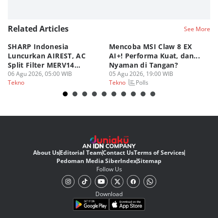
Related Articles
See More
SHARP Indonesia
Mencoba MSI Claw 8 EX
X
Luncurkan AIREST, AC
AI+! Performa Kuat, dan...
P
Split Filter MERV14
Nyaman di Tangan?
Sp
Perdana!
06 Agu 2026, 05:00 WIB
05 Agu 2026, 19:00 WIB
03
Polls
Tekno
Tekno
Te
About Us
Editorial Team
Contact Us
Terms of Services
Pedoman Media Siber
Index
Sitemap
Follow Us
Download