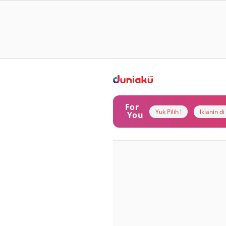
For
Yuk Pilih !
Iklanin d
You