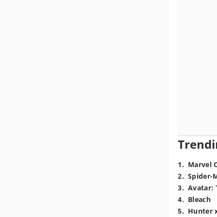
Trendi
1
.
Marvel 
2
.
Spider-
3
.
Avatar: 
4
.
Bleach
5
.
Hunter 