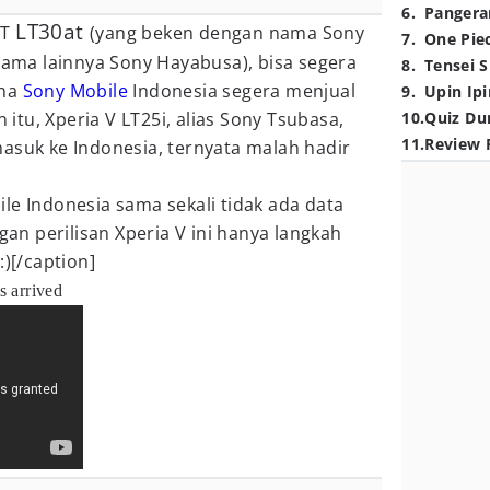
6
.
Pangera
LT30at
 T
(yang beken dengan nama Sony
7
.
One Pie
(nama lainnya Sony Hayabusa), bisa segera
8
.
Tensei S
ena
Sony Mobile
Indonesia segera menjual
9
.
Upin Ipi
n itu, Xperia V LT25i, alias Sony Tsubasa,
10
.
Quiz Du
11
.
Review 
asuk ke Indonesia, ternyata malah hadir
le Indonesia sama sekali tidak ada data
ngan perilisan Xperia V ini hanya langkah
:)[/caption]
 arrived