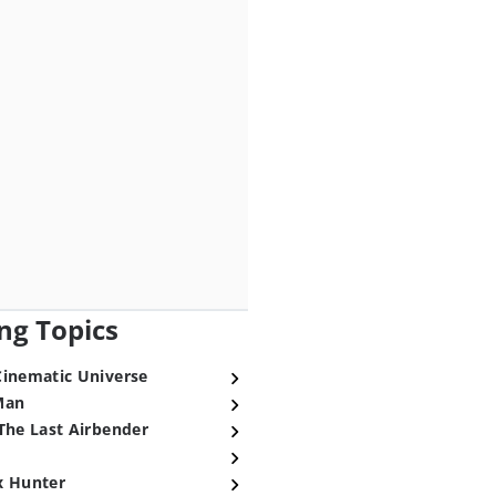
ng Topics
Cinematic Universe
Man
The Last Airbender
x Hunter