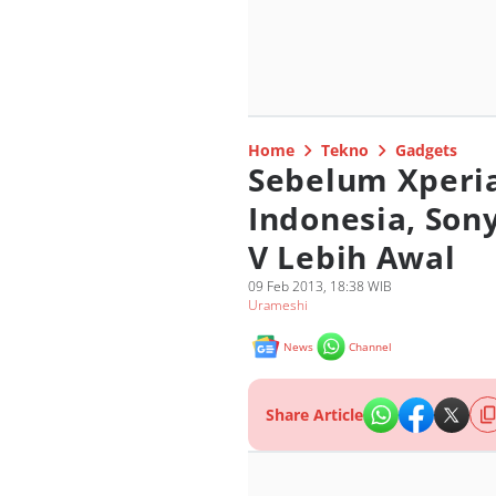
Home
Tekno
Gadgets
Sebelum Xperia
Indonesia, Son
V Lebih Awal
09 Feb 2013, 18:38 WIB
Urameshi
News
Channel
Share Article