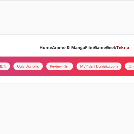
Home
Anime & Manga
Film
Game
Geek
Tekno
i IDN
Quiz Duniaku
Review Film
MVP dari Duniaku.com
On