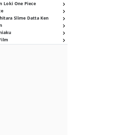
n Loki One Piece
ce
hitara Slime Datta Ken
n
niaku
Film