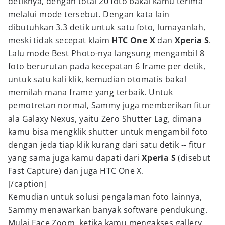
detiknya, dengan total 20 foto bakal kamu terima
melalui mode tersebut. Dengan kata lain
dibutuhkan 3.3 detik untuk satu foto, lumayanlah,
meski tidak secepat klaim
HTC One X
dan
Xperia S
.
Lalu mode Best Photo-nya langsung mengambil 8
foto berurutan pada kecepatan 6 frame per detik,
untuk satu kali klik, kemudian otomatis bakal
memilah mana frame yang terbaik. Untuk
pemotretan normal, Sammy juga memberikan fitur
ala Galaxy Nexus, yaitu Zero Shutter Lag
,
dimana
kamu bisa mengklik shutter untuk mengambil foto
dengan jeda tiap klik kurang dari satu detik -- fitur
yang sama juga kamu dapati dari
Xperia S
(disebut
Fast Capture) dan juga HTC One X.
[/caption]
Kemudian untuk solusi pengalaman foto lainnya,
Sammy menawarkan banyak software pendukung.
Mulai Face Zoom, ketika kamu mengakses gallery,