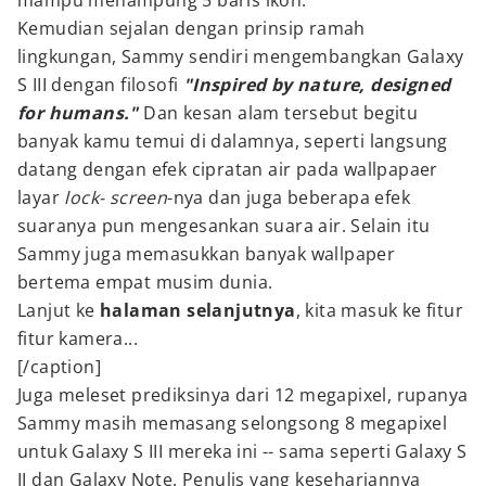
mampu menampung 5 baris ikon.
Kemudian sejalan dengan prinsip ramah
lingkungan, Sammy sendiri mengembangkan Galaxy
S III dengan filosofi
"Inspired by nature, designed
for humans."
Dan kesan alam tersebut begitu
banyak kamu temui di dalamnya, seperti langsung
datang dengan efek cipratan air pada wallpapaer
layar
lock- screen
-nya dan juga beberapa efek
suaranya pun mengesankan suara air. Selain itu
Sammy juga memasukkan banyak wallpaper
bertema empat musim dunia.
Lanjut ke
halaman selanjutnya
, kita masuk ke fitur
fitur kamera...
[/caption]
Juga meleset prediksinya dari 12 megapixel, rupanya
Sammy masih memasang selongsong 8 megapixel
untuk Galaxy S III mereka ini -- sama seperti Galaxy S
II dan Galaxy Note. Penulis yang kesehariannya