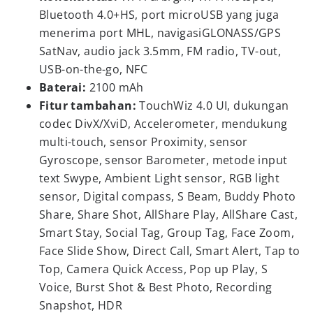
Bluetooth 4.0+HS, port microUSB yang juga
menerima port MHL, navigasiGLONASS/GPS
SatNav, audio jack 3.5mm, FM radio, TV-out,
USB-on-the-go, NFC
Baterai:
2100 mAh
Fitur tambahan:
TouchWiz 4.0 UI, dukungan
codec DivX/XviD, Accelerometer, mendukung
multi-touch, sensor Proximity, sensor
Gyroscope, sensor Barometer, metode input
text Swype, Ambient Light sensor, RGB light
sensor, Digital compass, S Beam, Buddy Photo
Share, Share Shot, AllShare Play, AllShare Cast,
Smart Stay, Social Tag, Group Tag, Face Zoom,
Face Slide Show, Direct Call, Smart Alert, Tap to
Top, Camera Quick Access, Pop up Play, S
Voice, Burst Shot & Best Photo, Recording
Snapshot, HDR