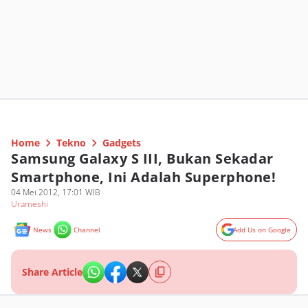
Home
Tekno
Gadgets
Samsung Galaxy S III, Bukan Sekadar
Smartphone, Ini Adalah Superphone!
04 Mei 2012, 17:01 WIB
Urameshi
News
Channel
Add Us on Google
Share Article