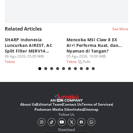
Related Articles
See More
SHARP Indonesia
Mencoba MSI Claw 8 EX
X
Luncurkan AIREST, AC
AI+! Performa Kuat, dan...
P
Split Filter MERV14
Nyaman di Tangan?
Sp
Perdana!
06 Agu 2026, 05:00 WIB
05 Agu 2026, 19:00 WIB
03
Polls
Tekno
Tekno
Te
About Us
Editorial Team
Contact Us
Terms of Services
Pedoman Media Siber
Index
Sitemap
Follow Us
Download