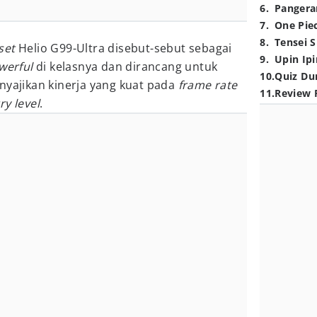
6
.
Pangera
7
.
One Pie
8
.
Tensei S
set
Helio G99-Ultra disebut-sebut sebagai
9
.
Upin Ipi
werful
di kelasnya dan dirancang untuk
10
.
Quiz Du
nyajikan kinerja yang kuat pada
frame rate
11
.
Review 
ry level
.