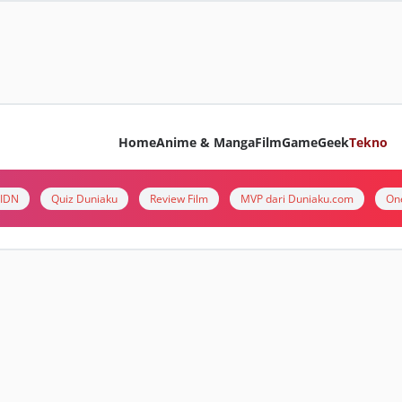
Home
Anime & Manga
Film
Game
Geek
Tekno
i IDN
Quiz Duniaku
Review Film
MVP dari Duniaku.com
On