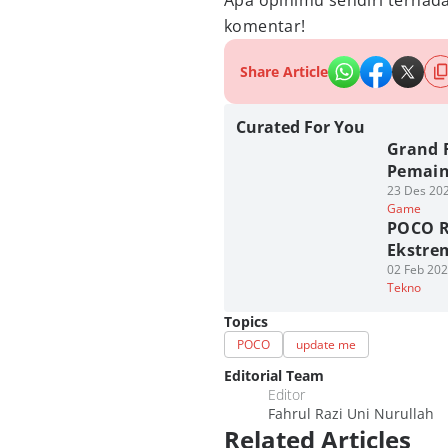
Apa opinimu sendiri terha
komentar!
Share Article
Curated For You
Grand 
Pemain 
23 Des 202
Game
POCO R
Ekstrem
02 Feb 202
Tekno
Topics
POCO
update me
Editorial Team
Editor
Fahrul Razi Uni Nurullah
Related Articles