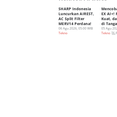
SHARP Indonesia
Mencoba
Luncurkan AIREST,
EX AI+!
AC Split Filter
Kuat, d
MERV14 Perdana!
di Tang
06 Agu 2026, 05:00 WIB
05 Agu 202
Tekno
Tekno