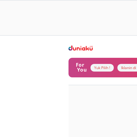
For
Yuk Pilih !
Iklanin d
You