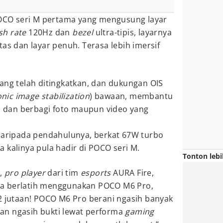
CO seri M pertama yang mengusung layar
sh rate
120Hz dan
bezel
ultra-tipis, layarnya
tas dan layar penuh. Terasa lebih imersif
ang telah ditingkatkan, dan dukungan OIS
onic image stabilization
) bawaan, membantu
dan berbagi foto maupun video yang
 daripada pendahulunya, berkat 67W turbo
 kalinya pula hadir di POCO seri M.
Tonton lebi
i,
pro player
dari tim
esports
AURA Fire,
a berlatih menggunakan POCO M6 Pro,
2 jutaan! POCO M6 Pro berani ngasih banyak
 dan ngasih bukti lewat performa
gaming