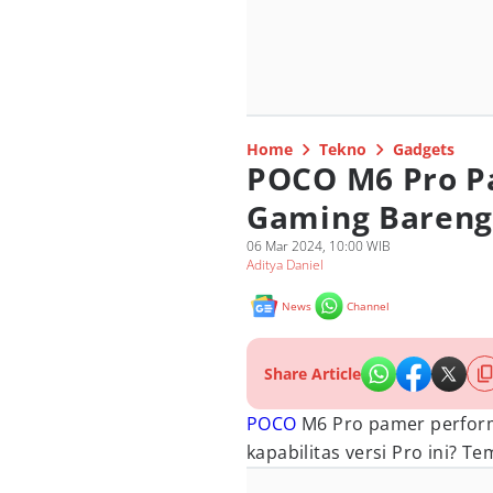
Home
Tekno
Gadgets
POCO M6 Pro P
Gaming Bareng
06 Mar 2024, 10:00 WIB
Aditya Daniel
News
Channel
Share Article
POCO
M6 Pro pamer perform
kapabilitas versi Pro ini? Te