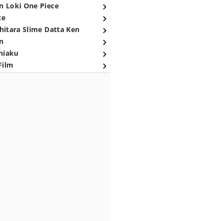
n Loki One Piece
ce
hitara Slime Datta Ken
n
niaku
Film