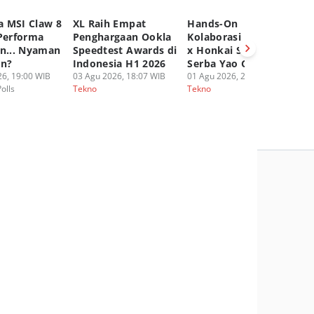
 MSI Claw 8
XL Raih Empat
Hands-On
A
 Performa
Penghargaan Ookla
Kolaborasi UGREEN
P
an... Nyaman
Speedtest Awards di
x Honkai Star Rail,
Ep
an?
Indonesia H1 2026
Serba Yao Guang!
20
6, 19:00 WIB
03 Agu 2026, 18:07 WIB
01 Agu 2026, 20:16 WIB
30
Polls
Tekno
Tekno
Te