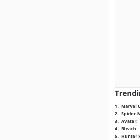
Trendi
1
.
Marvel 
2
.
Spider-
3
.
Avatar: 
4
.
Bleach
5
.
Hunter 