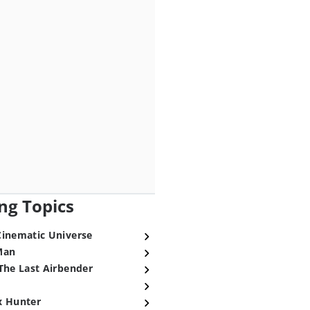
ng Topics
Cinematic Universe
Man
The Last Airbender
x Hunter