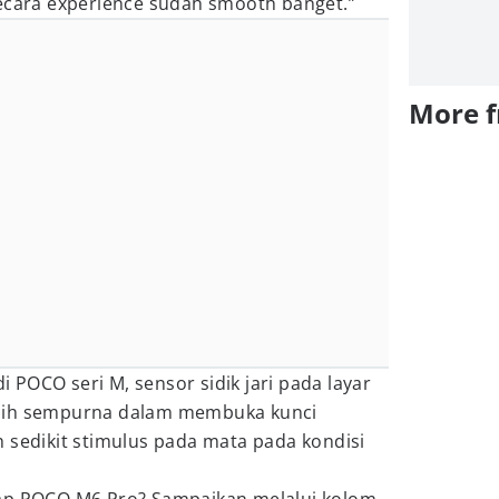
Secara experience sudah smooth banget.”
More 
di POCO seri M, sensor sidik jari pada layar
bih sempurna dalam membuka kunci
ih sedikit stimulus pada mata pada kondisi