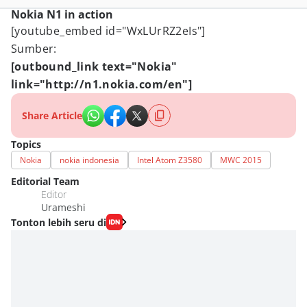
Nokia N1 in action
[youtube_embed id="WxLUrRZ2eIs"]
Sumber:
[outbound_link text="Nokia"
link="http://n1.nokia.com/en"]
Share Article
Topics
Nokia
nokia indonesia
Intel Atom Z3580
MWC 2015
Editorial Team
Editor
Urameshi
Tonton lebih seru di