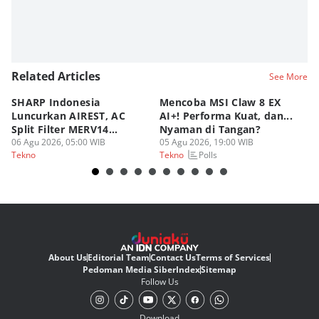
Related Articles
See More
SHARP Indonesia
Mencoba MSI Claw 8 EX
X
Luncurkan AIREST, AC
AI+! Performa Kuat, dan...
P
Split Filter MERV14
Nyaman di Tangan?
Sp
Perdana!
06 Agu 2026, 05:00 WIB
05 Agu 2026, 19:00 WIB
03
Polls
Tekno
Tekno
Te
About Us
Editorial Team
Contact Us
Terms of Services
Pedoman Media Siber
Index
Sitemap
Follow Us
Download