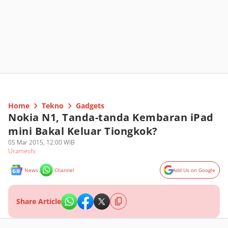
Home
Tekno
Gadgets
Nokia N1, Tanda-tanda Kembaran iPad
mini Bakal Keluar Tiongkok?
05 Mar 2015, 12:00 WIB
Urameshi
News
Channel
Add Us on Google
Share Article