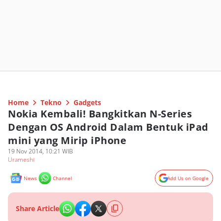
Home
Tekno
Gadgets
Nokia Kembali! Bangkitkan N-Series
Dengan OS Android Dalam Bentuk iPad
mini yang Mirip iPhone
19 Nov 2014, 10:21 WIB
Urameshi
News
Channel
Add Us on Google
Share Article