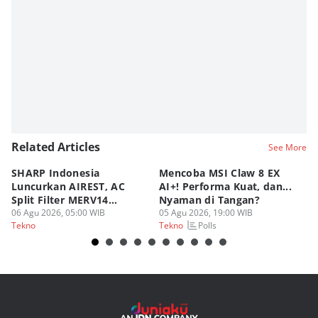
Related Articles
See More
SHARP Indonesia
Mencoba MSI Claw 8 EX
X
Luncurkan AIREST, AC
AI+! Performa Kuat, dan...
P
Split Filter MERV14
Nyaman di Tangan?
Sp
Perdana!
06 Agu 2026, 05:00 WIB
05 Agu 2026, 19:00 WIB
03
Polls
Tekno
Tekno
Te