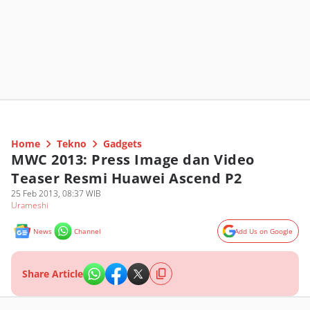
Home
Tekno
Gadgets
MWC 2013: Press Image dan Video
Teaser Resmi Huawei Ascend P2
25 Feb 2013, 08:37 WIB
Urameshi
News
Channel
Add Us on Google
Share Article