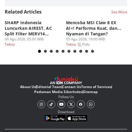
Related Articles
See More
SHARP Indonesia
Mencoba MSI Claw 8 EX
X
Luncurkan AIREST, AC
AI+! Performa Kuat, dan...
P
Split Filter MERV14
Nyaman di Tangan?
Sp
Perdana!
06 Agu 2026, 05:00 WIB
05 Agu 2026, 19:00 WIB
03
Polls
Tekno
Tekno
Te
About Us
Editorial Team
Contact Us
Terms of Services
Pedoman Media Siber
Index
Sitemap
Follow Us
Download