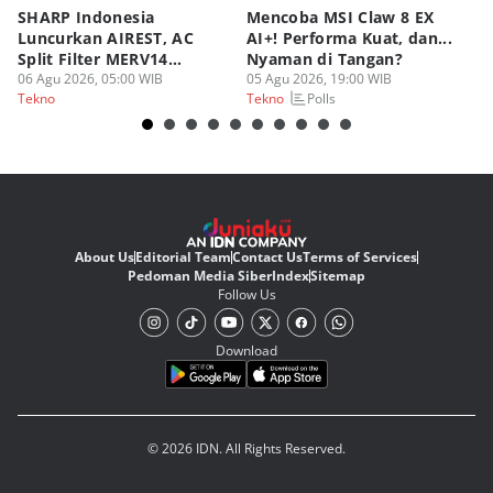
SHARP Indonesia
Mencoba MSI Claw 8 EX
X
Luncurkan AIREST, AC
AI+! Performa Kuat, dan...
P
Split Filter MERV14
Nyaman di Tangan?
Sp
Perdana!
06 Agu 2026, 05:00 WIB
05 Agu 2026, 19:00 WIB
03
Polls
Tekno
Tekno
Te
About Us
Editorial Team
Contact Us
Terms of Services
Pedoman Media Siber
Index
Sitemap
Follow Us
Download
© 2026 IDN. All Rights Reserved.