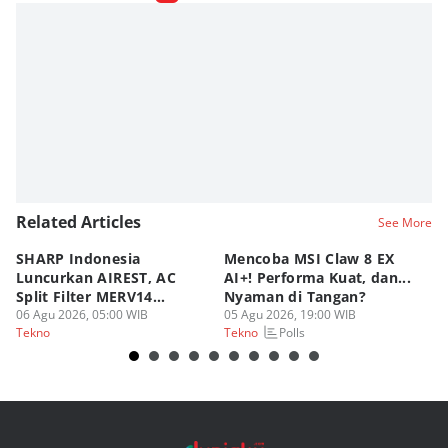
Related Articles
See More
SHARP Indonesia
Mencoba MSI Claw 8 EX
X
Luncurkan AIREST, AC
AI+! Performa Kuat, dan...
P
Split Filter MERV14
Nyaman di Tangan?
Sp
Perdana!
06 Agu 2026, 05:00 WIB
05 Agu 2026, 19:00 WIB
03
Polls
Tekno
Tekno
Te