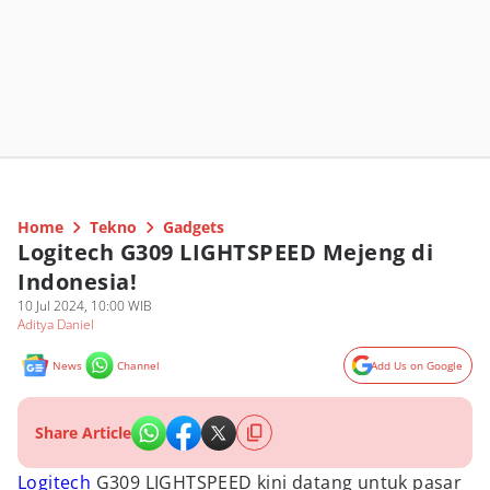
Home
Tekno
Gadgets
Logitech G309 LIGHTSPEED Mejeng di
Indonesia!
10 Jul 2024, 10:00 WIB
Aditya Daniel
News
Channel
Add Us on Google
Share Article
Logitech
G309 LIGHTSPEED kini datang untuk pasar