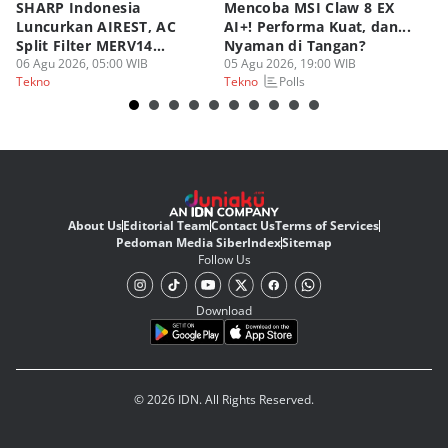
SHARP Indonesia
Mencoba MSI Claw 8 EX
X
Luncurkan AIREST, AC
AI+! Performa Kuat, dan...
P
Split Filter MERV14
Nyaman di Tangan?
Sp
Perdana!
06 Agu 2026, 05:00 WIB
05 Agu 2026, 19:00 WIB
03
Polls
Tekno
Tekno
Te
About Us
Editorial Team
Contact Us
Terms of Services
Pedoman Media Siber
Index
Sitemap
Follow Us
Download
© 2026 IDN. All Rights Reserved.