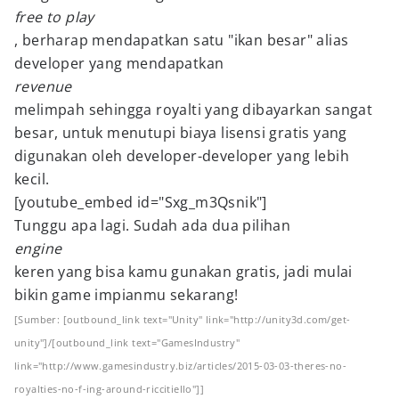
free to play
, berharap mendapatkan satu "ikan besar" alias
developer yang mendapatkan
revenue
melimpah sehingga royalti yang dibayarkan sangat
besar, untuk menutupi biaya lisensi gratis yang
digunakan oleh developer-developer yang lebih
kecil.
[youtube_embed id="Sxg_m3Qsnik"]
Tunggu apa lagi. Sudah ada dua pilihan
engine
keren yang bisa kamu gunakan gratis, jadi mulai
bikin game impianmu sekarang!
[Sumber: [outbound_link text="Unity" link="http://unity3d.com/get-
unity"]/[outbound_link text="GamesIndustry"
link="http://www.gamesindustry.biz/articles/2015-03-03-theres-no-
royalties-no-f-ing-around-riccitiello"]]