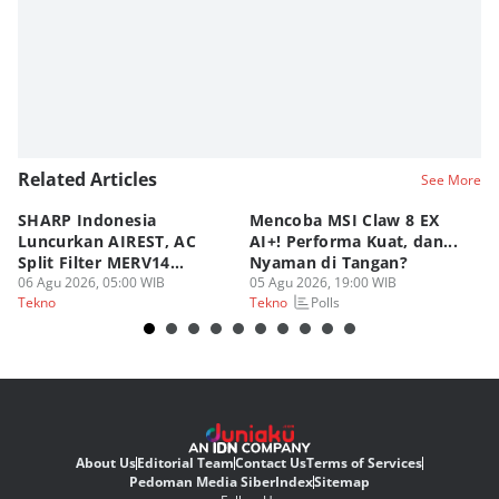
Related Articles
See More
SHARP Indonesia
Mencoba MSI Claw 8 EX
X
Luncurkan AIREST, AC
AI+! Performa Kuat, dan...
P
Split Filter MERV14
Nyaman di Tangan?
Sp
Perdana!
06 Agu 2026, 05:00 WIB
05 Agu 2026, 19:00 WIB
03
Polls
Tekno
Tekno
Te
About Us
Editorial Team
Contact Us
Terms of Services
Pedoman Media Siber
Index
Sitemap