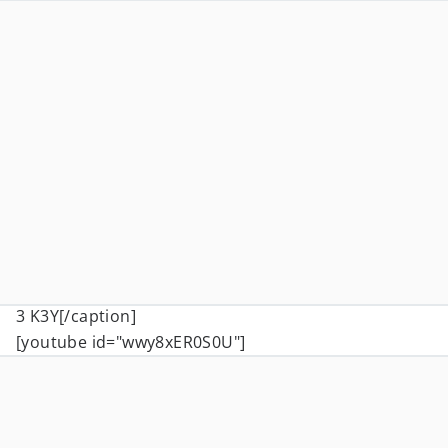
3 K3Y[/caption]
[youtube id="wwy8xER0S0U"]