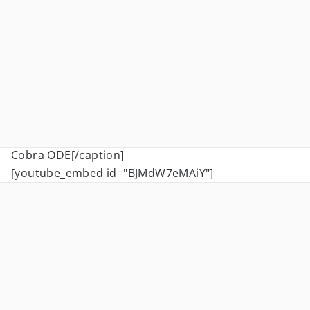
Cobra ODE[/caption]
[youtube_embed id="BJMdW7eMAiY"]