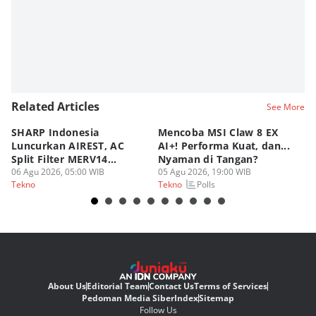
Related Articles
See More
SHARP Indonesia
Mencoba MSI Claw 8 EX
X
Luncurkan AIREST, AC
AI+! Performa Kuat, dan...
P
Split Filter MERV14
Nyaman di Tangan?
Sp
Perdana!
06 Agu 2026, 05:00 WIB
05 Agu 2026, 19:00 WIB
03
Polls
Tekno
Tekno
Te
About Us
Editorial Team
Contact Us
Terms of Services
Pedoman Media Siber
Index
Sitemap
Follow Us