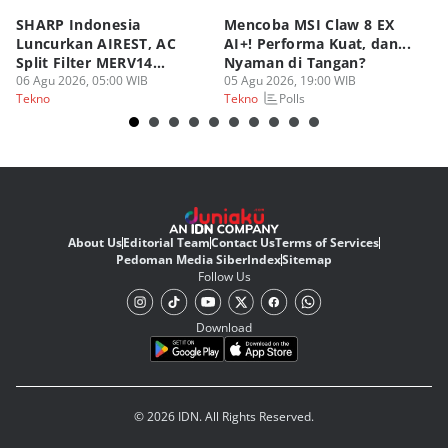
SHARP Indonesia
Mencoba MSI Claw 8 EX
X
Luncurkan AIREST, AC
AI+! Performa Kuat, dan...
P
Split Filter MERV14
Nyaman di Tangan?
Sp
Perdana!
06 Agu 2026, 05:00 WIB
05 Agu 2026, 19:00 WIB
03
Polls
Tekno
Tekno
Te
About Us
Editorial Team
Contact Us
Terms of Services
Pedoman Media Siber
Index
Sitemap
Follow Us
Download
© 2026 IDN. All Rights Reserved.